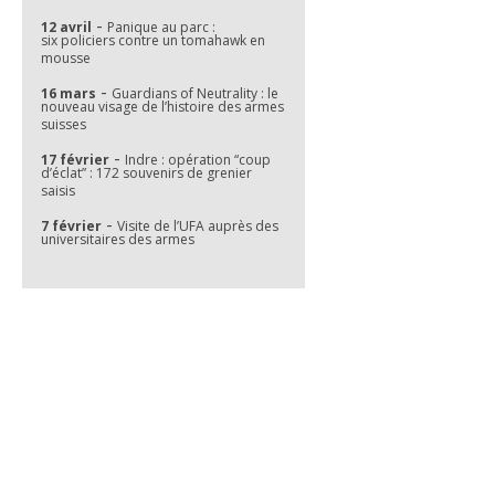
-
12 avril
Panique au parc :
six policiers contre un tomahawk en
mousse
-
16 mars
Guardians of Neutrality : le
nouveau visage de l’histoire des armes
suisses
-
17 février
Indre : opération “coup
d’éclat” : 172 souvenirs de grenier
saisis
-
7 février
Visite de l’UFA auprès des
universitaires des armes