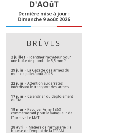
D'AOûT
Dernière mise à jour :
Dimanche 9 août 2026
BRÈVES
-
2 juillet
Identifier l’acheteur pour
une boîte de plomb de 5,5 mm ?
-
29 juin
La Gazette des armes du
mois de juillet/août 2026
-
22 juin
Attention aux arrêtés
interdisant le transport des armes
-
17 juin
Calendrier du déploiement
du SIA
-
19 mai
Revolver Army 1860
commémoratif pour le vainqueur de
l’épreuve Le MAT
-
28 avril
Métiers de l’armurerie : la
bourse de l’emploi de la FEPAM