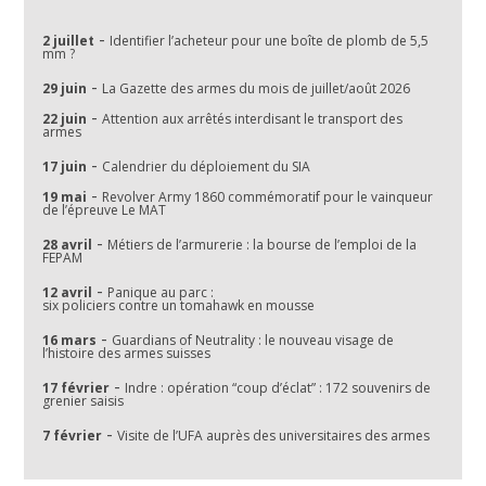
-
2 juillet
Identifier l’acheteur pour une boîte de plomb de 5,5
mm ?
-
29 juin
La Gazette des armes du mois de juillet/août 2026
-
22 juin
Attention aux arrêtés interdisant le transport des
armes
-
17 juin
Calendrier du déploiement du SIA
-
19 mai
Revolver Army 1860 commémoratif pour le vainqueur
de l’épreuve Le MAT
-
28 avril
Métiers de l’armurerie : la bourse de l’emploi de la
FEPAM
-
12 avril
Panique au parc :
six policiers contre un tomahawk en mousse
-
16 mars
Guardians of Neutrality : le nouveau visage de
l’histoire des armes suisses
-
17 février
Indre : opération “coup d’éclat” : 172 souvenirs de
grenier saisis
-
7 février
Visite de l’UFA auprès des universitaires des armes