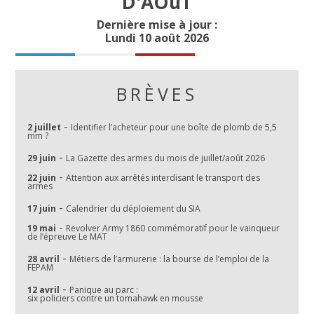
D'AOûT
Dernière mise à jour :
Lundi 10 août 2026
BRÈVES
-
2 juillet
Identifier l’acheteur pour une boîte de plomb de 5,5
mm ?
-
29 juin
La Gazette des armes du mois de juillet/août 2026
-
22 juin
Attention aux arrêtés interdisant le transport des
armes
-
17 juin
Calendrier du déploiement du SIA
-
19 mai
Revolver Army 1860 commémoratif pour le vainqueur
de l’épreuve Le MAT
-
28 avril
Métiers de l’armurerie : la bourse de l’emploi de la
FEPAM
-
12 avril
Panique au parc :
six policiers contre un tomahawk en mousse