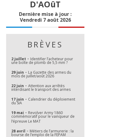
D'AOûT
Dernière mise à jour :
Vendredi 7 août 2026
BRÈVES
-
2 juillet
Identifier l’acheteur pour
une boîte de plomb de 5,5 mm ?
-
29 juin
La Gazette des armes du
mois de juillet/août 2026
-
22 juin
Attention aux arrêtés
interdisant le transport des armes
-
17 juin
Calendrier du déploiement
du SIA
-
19 mai
Revolver Army 1860
commémoratif pour le vainqueur de
l’épreuve Le MAT
-
28 avril
Métiers de l’armurerie : la
bourse de l’emploi de la FEPAM