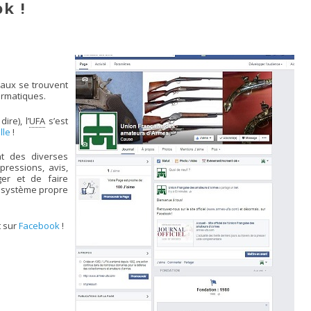
k !
iaux se trouvent
ormatiques.
ire), l’
UFA
s’est
lle
!
t des diverses
ressions, avis,
ger et de faire
u système propre
t sur
Facebook
!