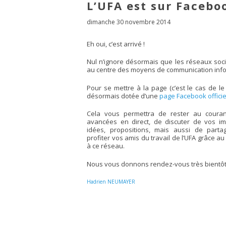
L’UFA est sur Faceboo
dimanche 30 novembre 2014
Eh oui, c’est arrivé !
Nul n’ignore désormais que les réseaux soc
au centre des moyens de communication inf
Pour se mettre à la page (c’est le cas de le d
désormais dotée d’une
page Facebook officie
Cela vous permettra de rester au couran
avancées en direct, de discuter de vos imp
idées, propositions, mais aussi de parta
profiter vos amis du travail de l’UFA grâce a
à ce réseau.
Nous vous donnons rendez-vous très bientô
Hadrien NEUMAYER