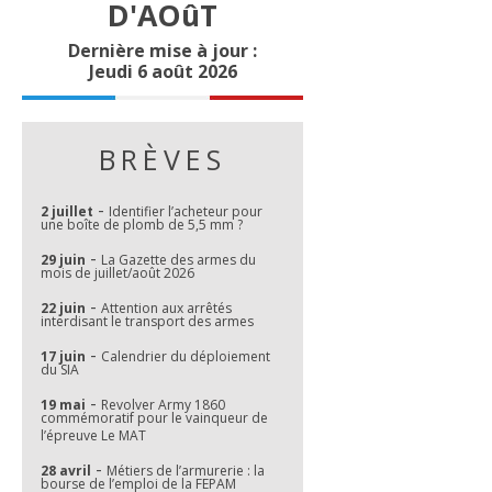
D'AOûT
Dernière mise à jour :
Jeudi 6 août 2026
BRÈVES
-
2 juillet
Identifier l’acheteur pour
une boîte de plomb de 5,5 mm ?
-
29 juin
La Gazette des armes du
mois de juillet/août 2026
-
22 juin
Attention aux arrêtés
interdisant le transport des armes
-
17 juin
Calendrier du déploiement
du SIA
-
19 mai
Revolver Army 1860
commémoratif pour le vainqueur de
l’épreuve Le MAT
-
28 avril
Métiers de l’armurerie : la
bourse de l’emploi de la FEPAM