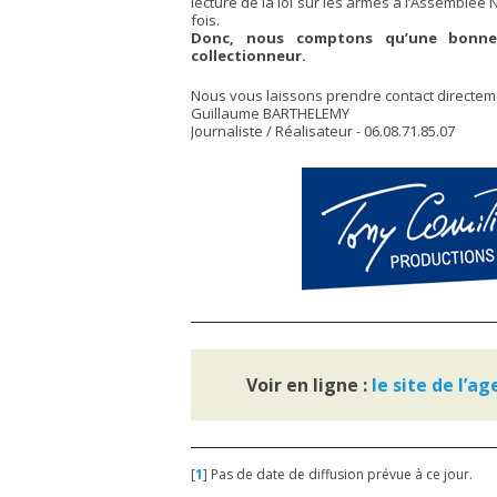
lecture de la loi sur les armes à l’Assemblée N
fois.
Donc, nous comptons qu’une bonne
collectionneur.
Nous vous laissons prendre contact directeme
Guillaume BARTHELEMY
Journaliste / Réalisateur - 06.08.71.85.07
Voir en ligne :
le site de l’a
[
1
]
Pas de date de diffusion prévue à ce jour.