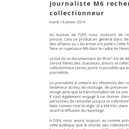
Journaliste M6 reche
collectionneur
mardi 14 janvier 2014
Au bureau de l’
UFA
nous recevons de n
presse. Cela se produit en général dans de
des affaires ou
« les armes ont parlé »
. Cette 
faire un sujet pour M6 dans le cadre de l’émi
n
Le but de ce documentaire de 90 m
est de dé
Seront filmés des chasseurs, tireurs et colle
collectionneur (assez jeune si possible) qui
journaliste.
Le journaliste à compris les réticences des co
l’extérieur du lieu de stockage, de préserve
visage ainsi que la transformation de sa voix (s
Il s’est également engagé à ne donner dan
personnes de remonter jusqu’a ce collection
Mais comme c’est la règle, (il a été très clai
avant la diffusion du reportage.
A l’UFA, nous avons toujours eu comme prin
cette politique que le monde des collection