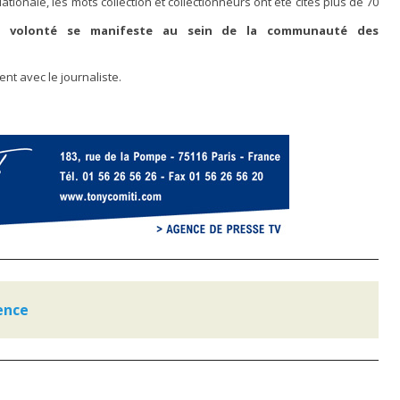
ationale, les mots collection et collectionneurs ont été cités plus de 70
 volonté se manifeste au sein de la communauté des
nt avec le journaliste.
gence