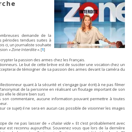
rche
ombreuses demande de la
s périodes tendues suites à
fois ci, un journaliste souhaite
ssion
« Zone Interdite »
.
[
1
]
crypter la passion des armes chez les Français.
ctionneurs. Le but de cette brève est de susciter une vocation chez un
 accepterai de témoigner de sa passion des armes devant la caméra du
llectionneur quant à la sécurité et s’engage (par écrit) à ne pas filmer
r l’anonymat de la personne en réalisant un floutage important de son
i elle le désire bien sur).
s son commentaire, aucune information pouvant permettre à toutes
neur.
re sur ce sujet) il ne sera en aucun cas possible de visionner les images
cipe de ne pas laisser de
« chaise vide »
. Et c’est probablement avec
neur est reconnu aujourd’hui. Souvenez vous que lors de la dernière