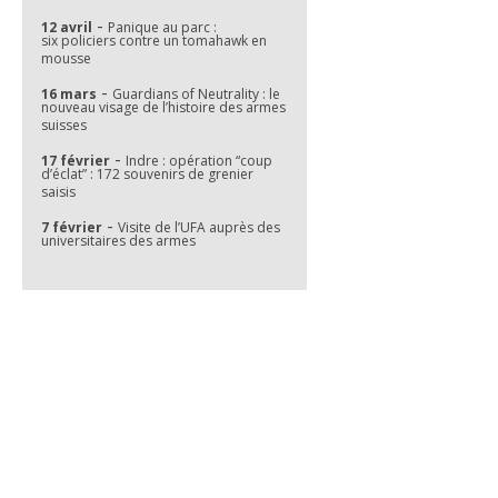
-
12 avril
Panique au parc :
six policiers contre un tomahawk en
mousse
-
16 mars
Guardians of Neutrality : le
nouveau visage de l’histoire des armes
suisses
-
17 février
Indre : opération “coup
d’éclat” : 172 souvenirs de grenier
saisis
-
7 février
Visite de l’UFA auprès des
universitaires des armes