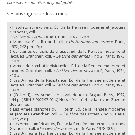
faire mieux connaître au grand public.
Ses ouvrages sur les armes
- Pistolets et revolvers, Éd. de la Pensée moderne et Jacques
Grancher, coll.
" Le Livre des armes »
no 1, Paris, 1972, 326 p.
Monsieur Colt, Balland, coll.
« Un Homme, une arme »
, Paris,
1972, 242 p. + 40 p.
Carabines et fusils de chasse, Éd. de la Pensée moderne et
Jacques Grancher, coll.
« Le Livre des armes »
no 2, Paris, 1973,
310 p.
Armes de combat individuelles, Éd. de la Pensée moderne et
Jacques Grancher, coll.
« Le Livre des armes »
no 3, Paris, 1974,
310 p.
Les Armes de la Résistance, Éd. de la Pensée moderne et
Jacques Grancher, coll.
« Le Livre des armes »
no 4, Paris, 1976,
330 p.
[Collectif], Les Armes de cavalerie (dir.), Argout, Paris, 1977,
144 p. (ISBN 2-902297-05-X) Hors-série n° 4 de la revue Gazette
des armes.
e
Les Armes blanches du III
Reich, Éd. de la Pensée moderne
et Jacques Grancher, coll.
« Le Livre des armes »
no 5, Paris,
1977, 298 p.
Les Armes américaines, Éd. de la Pensée moderne et Jacques
Grancher, coll.
« Le Livre des armes »
no 6, Paris, 1978, 309 p.
Les Armes à feu françaises, Éd. de la Pensée moderne et