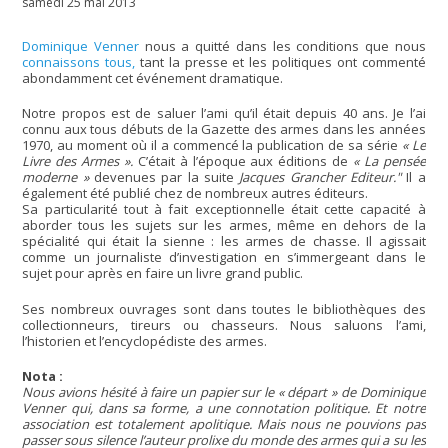
samedi 25 mai 2013
Dominique Venner
nous a quitté dans les conditions que nous
connaissons tous,
tant la presse et les politiques ont commenté
abondamment cet événement dramatique.
Notre propos est de saluer l’ami qu’il était depuis 40 ans. Je l’ai
connu aux tous débuts de la Gazette des armes dans les années
1970, au moment où il a commencé la publication de sa série
« Le
Livre des Armes ».
C’était à l’époque aux éditions de
« La pensée
moderne »
devenues par la suite
Jacques Grancher Editeur."
Il a
également été publié chez de nombreux autres éditeurs.
Sa particularité tout à fait exceptionnelle était cette capacité à
aborder tous les sujets sur les armes, même en dehors de la
spécialité qui était la sienne : les armes de chasse. Il agissait
comme un journaliste d’investigation en s’immergeant dans le
sujet pour après en faire un livre grand public.
Ses nombreux ouvrages sont dans toutes le bibliothèques des
collectionneurs, tireurs ou chasseurs. Nous saluons l’ami,
l’historien et l’encyclopédiste des armes.
Nota :
Nous avions hésité à faire un papier sur le « départ » de Dominique
Venner qui, dans sa forme, a une connotation politique. Et notre
association est totalement apolitique. Mais nous ne pouvions pas
passer sous silence l’auteur prolixe du monde des armes qui a su les