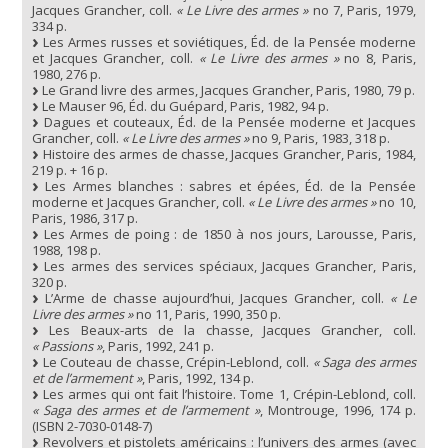
Jacques Grancher, coll.
« Le Livre des armes »
no 7, Paris, 1979,
334 p.
Les Armes russes et soviétiques, Éd. de la Pensée moderne
et Jacques Grancher, coll.
« Le Livre des armes »
no 8, Paris,
1980, 276 p.
Le Grand livre des armes, Jacques Grancher, Paris, 1980, 79 p.
Le Mauser 96, Éd. du Guépard, Paris, 1982, 94 p.
Dagues et couteaux, Éd. de la Pensée moderne et Jacques
Grancher, coll.
« Le Livre des armes »
no 9, Paris, 1983, 318 p.
Histoire des armes de chasse, Jacques Grancher, Paris, 1984,
219 p. + 16 p.
Les Armes blanches : sabres et épées, Éd. de la Pensée
moderne et Jacques Grancher, coll.
« Le Livre des armes »
no 10,
Paris, 1986, 317 p.
Les Armes de poing : de 1850 à nos jours, Larousse, Paris,
1988, 198 p.
Les armes des services spéciaux, Jacques Grancher, Paris,
320 p.
L’Arme de chasse aujourd’hui, Jacques Grancher, coll.
« Le
Livre des armes »
no 11, Paris, 1990, 350 p.
Les Beaux-arts de la chasse, Jacques Grancher, coll.
« Passions »
, Paris, 1992, 241 p.
Le Couteau de chasse, Crépin-Leblond, coll.
« Saga des armes
et de l’armement »
, Paris, 1992, 134 p.
Les armes qui ont fait l’histoire. Tome 1, Crépin-Leblond, coll.
« Saga des armes et de l’armement »
, Montrouge, 1996, 174 p.
(ISBN 2-7030-0148-7)
Revolvers et pistolets américains : l’univers des armes (avec