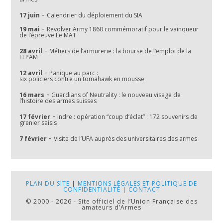
armes
-
17 juin
Calendrier du déploiement du SIA
-
19 mai
Revolver Army 1860 commémoratif pour le vainqueur
de l’épreuve Le MAT
-
28 avril
Métiers de l’armurerie : la bourse de l’emploi de la
FEPAM
-
12 avril
Panique au parc :
six policiers contre un tomahawk en mousse
-
16 mars
Guardians of Neutrality : le nouveau visage de
l’histoire des armes suisses
-
17 février
Indre : opération “coup d’éclat” : 172 souvenirs de
grenier saisis
-
7 février
Visite de l’UFA auprès des universitaires des armes
PLAN DU SITE
|
MENTIONS LÉGALES ET POLITIQUE DE
CONFIDENTIALITÉ
|
CONTACT
© 2000 - 2026 - Site officiel de l’Union Française des
amateurs d’Armes