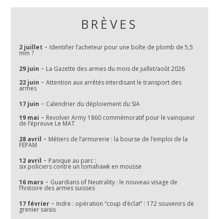
BRÈVES
-
2 juillet
Identifier l’acheteur pour une boîte de plomb de 5,5
mm ?
-
29 juin
La Gazette des armes du mois de juillet/août 2026
-
22 juin
Attention aux arrêtés interdisant le transport des
armes
-
17 juin
Calendrier du déploiement du SIA
-
19 mai
Revolver Army 1860 commémoratif pour le vainqueur
de l’épreuve Le MAT
-
28 avril
Métiers de l’armurerie : la bourse de l’emploi de la
FEPAM
-
12 avril
Panique au parc :
six policiers contre un tomahawk en mousse
-
16 mars
Guardians of Neutrality : le nouveau visage de
l’histoire des armes suisses
-
17 février
Indre : opération “coup d’éclat” : 172 souvenirs de
grenier saisis