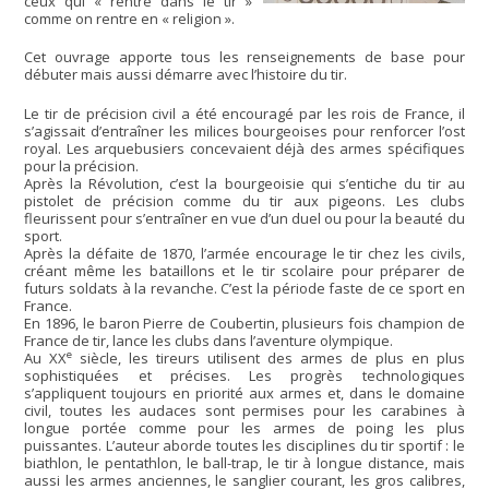
ceux qui « rentre dans le tir »
comme on rentre en « religion ».
Cet ouvrage apporte tous les renseignements de base pour
débuter mais aussi démarre avec l’histoire du tir.
Le tir de précision civil a été encouragé par les rois de France, il
s’agissait d’entraîner les milices bourgeoises pour renforcer l’ost
royal. Les arquebusiers concevaient déjà des armes spécifiques
pour la précision.
Après la Révolution, c’est la bourgeoisie qui s’entiche du tir au
pistolet de précision comme du tir aux pigeons. Les clubs
fleurissent pour s’entraîner en vue d’un duel ou pour la beauté du
sport.
Après la défaite de 1870, l’armée encourage le tir chez les civils,
créant même les bataillons et le tir scolaire pour préparer de
futurs soldats à la revanche. C’est la période faste de ce sport en
France.
En 1896, le baron Pierre de Coubertin, plusieurs fois champion de
France de tir, lance les clubs dans l’aventure olympique.
e
Au XX
siècle, les tireurs utilisent des armes de plus en plus
sophistiquées et précises. Les progrès technologiques
s’appliquent toujours en priorité aux armes et, dans le domaine
civil, toutes les audaces sont permises pour les carabines à
longue portée comme pour les armes de poing les plus
puissantes. L’auteur aborde toutes les disciplines du tir sportif : le
biathlon, le pentathlon, le ball-trap, le tir à longue distance, mais
aussi les armes anciennes, le sanglier courant, les gros calibres,