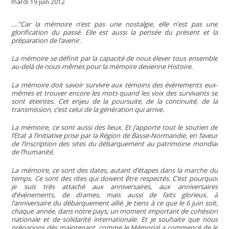
mardi 19 juin 2012
…."Car la mémoire n’est pas une nostalgie, elle n’est pas une
glorification du passé. Elle est aussi la pensée du présent et la
préparation de l’avenir.
La mémoire se définit par la capacité de nous élever tous ensemble
au-delà de nous-mêmes pour la mémoire devienne Histoire.
La mémoire doit savoir survivre aux témoins des évènements eux-
mêmes et trouver encore les mots quand les voix des survivants se
sont éteintes. Cet enjeu de la poursuite, de la continuité, de la
transmission, c’est celui de la génération qui arrive.
La mémoire, ce sont aussi des lieux. Et j’apporte tout le soutien de
l’Etat à l’initiative prise par la Région de Basse-Normandie, en faveur
de l’inscription des sites du débarquement au patrimoine mondial
de l’humanité.
La mémoire, ce sont des dates, autant d’étapes dans la marche du
temps. Ce sont des rites qui doivent être respectés. C’est pourquoi
je suis très attaché aux anniversaires, aux anniversaires
d’événements, de drames, mais aussi de faits glorieux, à
l’anniversaire du débarquement allié. Je tiens à ce que le 6 juin soit,
chaque année, dans notre pays, un moment important de cohésion
nationale et de solidarité internationale. Et je souhaite que nous
préparions dès maintenant, comme le Mémorial a commencé de le