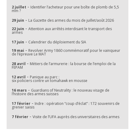
-
2 juillet
Identifier l’acheteur pour une boîte de plomb de 5,5
mm ?
-
29 juin
La Gazette des armes du mois de juillet/août 2026
-
22 juin
Attention aux arrêtés interdisant le transport des
armes
-
17 juin
Calendrier du déploiement du SIA
-
19 mai
Revolver Army 1860 commémoratif pour le vainqueur
de l’épreuve Le MAT
-
28 avril
Métiers de l’armurerie : la bourse de l’emploi de la
FEPAM
-
12 avril
Panique au parc :
six policiers contre un tomahawk en mousse
-
16 mars
Guardians of Neutrality : le nouveau visage de
l’histoire des armes suisses
-
17 février
Indre : opération “coup d’éclat” : 172 souvenirs de
grenier saisis
-
7 février
Visite de l’UFA auprès des universitaires des armes