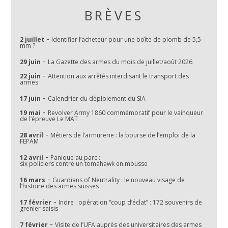
BRÈVES
-
2 juillet
Identifier l’acheteur pour une boîte de plomb de 5,5
mm ?
-
29 juin
La Gazette des armes du mois de juillet/août 2026
-
22 juin
Attention aux arrêtés interdisant le transport des
armes
-
17 juin
Calendrier du déploiement du SIA
-
19 mai
Revolver Army 1860 commémoratif pour le vainqueur
de l’épreuve Le MAT
-
28 avril
Métiers de l’armurerie : la bourse de l’emploi de la
FEPAM
-
12 avril
Panique au parc :
six policiers contre un tomahawk en mousse
-
16 mars
Guardians of Neutrality : le nouveau visage de
l’histoire des armes suisses
-
17 février
Indre : opération “coup d’éclat” : 172 souvenirs de
grenier saisis
-
7 février
Visite de l’UFA auprès des universitaires des armes