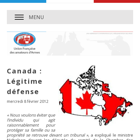
MENU
Canada :
Légitime
défense
mercredi 8 février 2012
« Nous voulons éviter que
l’individu qui agit
raisonnablement pour
protéger sa famille ou sa
propriété se retrouve devant un tribunal »,
a expliqué le ministre
Nicholson devant les députés du comité de la Chambre des