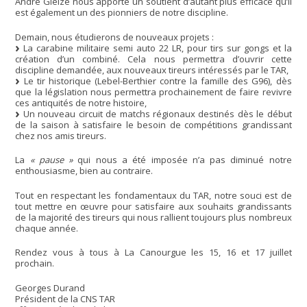
André Gleize nous apporte un soutient d’autant plus efficace qu’il
est également un des pionniers de notre discipline.
Demain, nous étudierons de nouveaux projets :
La carabine militaire semi auto 22 LR, pour tirs sur gongs et la
création d’un combiné. Cela nous permettra d’ouvrir cette
discipline demandée, aux nouveaux tireurs intéressés par le TAR,
Le tir historique (Lebel-Berthier contre la famille des G96), dès
que la législation nous permettra prochainement de faire revivre
ces antiquités de notre histoire,
Un nouveau circuit de matchs régionaux destinés dès le début
de la saison à satisfaire le besoin de compétitions grandissant
chez nos amis tireurs.
La
« pause »
qui nous a été imposée n’a pas diminué notre
enthousiasme, bien au contraire.
Tout en respectant les fondamentaux du TAR, notre souci est de
tout mettre en œuvre pour satisfaire aux souhaits grandissants
de la majorité des tireurs qui nous rallient toujours plus nombreux
chaque année.
Rendez vous à tous à La Canourgue les 15, 16 et 17 juillet
prochain.
Georges Durand
Président de la CNS TAR