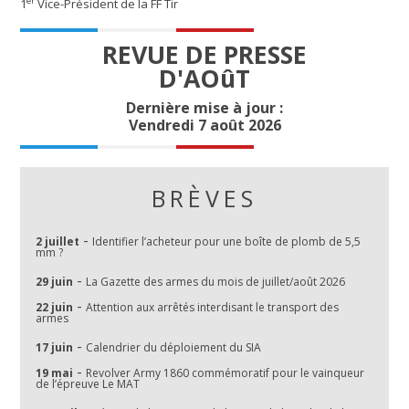
er
1
Vice-Président de la FF Tir
REVUE DE PRESSE
D'AOûT
Dernière mise à jour :
Vendredi 7 août 2026
BRÈVES
-
2 juillet
Identifier l’acheteur pour une boîte de plomb de 5,5
mm ?
-
29 juin
La Gazette des armes du mois de juillet/août 2026
-
22 juin
Attention aux arrêtés interdisant le transport des
armes
-
17 juin
Calendrier du déploiement du SIA
-
19 mai
Revolver Army 1860 commémoratif pour le vainqueur
de l’épreuve Le MAT