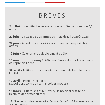
BRÈVES
-
2 juillet
Identifier l’acheteur pour une boîte de plomb de 5,5
mm ?
-
29 juin
La Gazette des armes du mois de juillet/août 2026
-
22 juin
Attention aux arrêtés interdisant le transport des
armes
-
17 juin
Calendrier du déploiement du SIA
-
19 mai
Revolver Army 1860 commémoratif pour le vainqueur
de l’épreuve Le MAT
-
28 avril
Métiers de l’armurerie : la bourse de l’emploi de la
FEPAM
-
12 avril
Panique au parc :
six policiers contre un tomahawk en mousse
-
16 mars
Guardians of Neutrality : le nouveau visage de
l’histoire des armes suisses
-
17 février
Indre : opération “coup d’éclat” : 172 souvenirs de
grenier saisis