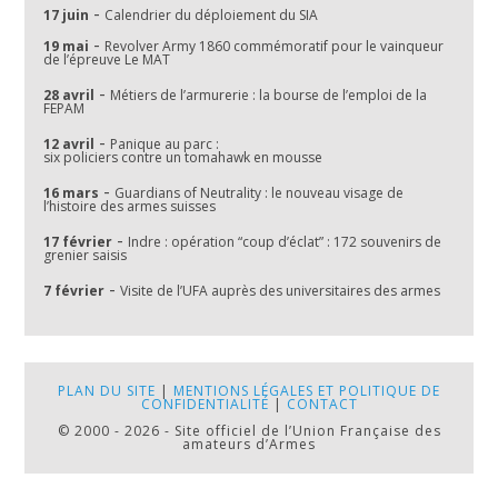
-
17 juin
Calendrier du déploiement du SIA
-
19 mai
Revolver Army 1860 commémoratif pour le vainqueur
de l’épreuve Le MAT
-
28 avril
Métiers de l’armurerie : la bourse de l’emploi de la
FEPAM
-
12 avril
Panique au parc :
six policiers contre un tomahawk en mousse
-
16 mars
Guardians of Neutrality : le nouveau visage de
l’histoire des armes suisses
-
17 février
Indre : opération “coup d’éclat” : 172 souvenirs de
grenier saisis
-
7 février
Visite de l’UFA auprès des universitaires des armes
PLAN DU SITE
|
MENTIONS LÉGALES ET POLITIQUE DE
CONFIDENTIALITÉ
|
CONTACT
© 2000 - 2026 - Site officiel de l’Union Française des
amateurs d’Armes