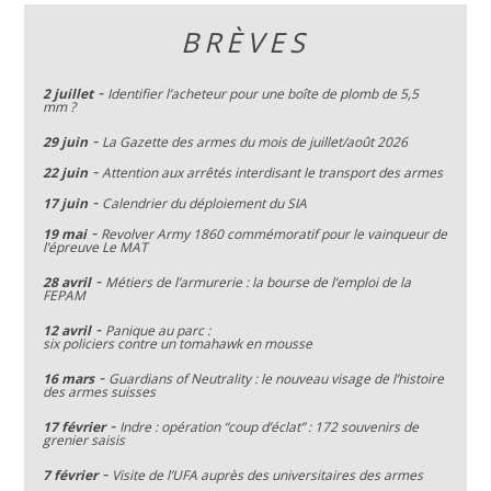
BRÈVES
-
2 juillet
Identifier l’acheteur pour une boîte de plomb de 5,5
mm ?
-
29 juin
La Gazette des armes du mois de juillet/août 2026
-
22 juin
Attention aux arrêtés interdisant le transport des armes
-
17 juin
Calendrier du déploiement du SIA
-
19 mai
Revolver Army 1860 commémoratif pour le vainqueur de
l’épreuve Le MAT
-
28 avril
Métiers de l’armurerie : la bourse de l’emploi de la
FEPAM
-
12 avril
Panique au parc :
six policiers contre un tomahawk en mousse
-
16 mars
Guardians of Neutrality : le nouveau visage de l’histoire
des armes suisses
-
17 février
Indre : opération “coup d’éclat” : 172 souvenirs de
grenier saisis
-
7 février
Visite de l’UFA auprès des universitaires des armes