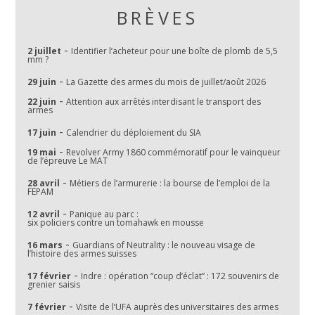
BRÈVES
-
2 juillet
Identifier l’acheteur pour une boîte de plomb de 5,5
mm ?
-
29 juin
La Gazette des armes du mois de juillet/août 2026
-
22 juin
Attention aux arrêtés interdisant le transport des
armes
-
17 juin
Calendrier du déploiement du SIA
-
19 mai
Revolver Army 1860 commémoratif pour le vainqueur
de l’épreuve Le MAT
-
28 avril
Métiers de l’armurerie : la bourse de l’emploi de la
FEPAM
-
12 avril
Panique au parc :
six policiers contre un tomahawk en mousse
-
16 mars
Guardians of Neutrality : le nouveau visage de
l’histoire des armes suisses
-
17 février
Indre : opération “coup d’éclat” : 172 souvenirs de
grenier saisis
-
7 février
Visite de l’UFA auprès des universitaires des armes