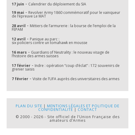
-
17 juin
Calendrier du déploiement du SIA
-
19 mai
Revolver Army 1860 commémoratif pour le vainqueur
de l’épreuve Le MAT
-
28 avril
Métiers de l’armurerie : la bourse de l’emploi de la
FEPAM
-
12 avril
Panique au parc :
six policiers contre un tomahawk en mousse
-
16 mars
Guardians of Neutrality : le nouveau visage de
l’histoire des armes suisses
-
17 février
Indre : opération “coup d’éclat” : 172 souvenirs de
grenier saisis
-
7 février
Visite de l’UFA auprès des universitaires des armes
PLAN DU SITE
|
MENTIONS LÉGALES ET POLITIQUE DE
CONFIDENTIALITÉ
|
CONTACT
© 2000 - 2026 - Site officiel de l’Union Française des
amateurs d’Armes