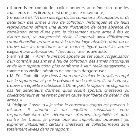
il prends en compte les collectionneurs au même titre que les
chasseurs et les tireurs, c’est une grosse nouveauté,
ensuite il dit :"
À bien des égards, les conditions d’acquisition et de
détention des armes à feu de collection, historiques et de leurs
reproductions offrent une autre illustration de cette absence de
corrélation entre d’une part, le classement d’une arme à feu et,
d’autre part, sa dangerosité réelle. Il apparaît ainsi difficilement
compréhensible qu’une arme à la technologie obsolète, dont on ne
trouve plus les munitions sur le marché, figure parmi les armes
exigeant une autorisation. "
c’est aussi une nouveauté.
enfin il dit :
« Ainsi, la mission appelle de ses vœux l’organisation
d’un contrôle des armes à feu de collection, des armes historiques
et de leur reproduction plus conforme à leur réelle dangerosité. »
comme nos vieilles pétoires ne sont pas dangereuses…
M. Éric Ciotti dit :
« Je tiens à mon tour à saluer le travail accompli
par le rapporteur et par le président de la mission. Ils ont réussi à
trouver un équilibre satisfaisant. D’une part, le rapport ne stigmatise
pas les détenteurs d’armes, qu’ils soient sportifs, chasseurs ou
collectionneurs et ne remet pas en cause leur liberté de détenir des
armes. »
M. Philippe Gosselin.
« Je salue le consensus auquel est parvenu la
mission. Il aboutit à un équilibre satisfaisant entre
responsabilisation des détenteurs d’armes, traçabilité et lutte
contre les trafics. Je pense que les inquiétudes qu’avaient pu
exprimer initialement certains chasseurs et collectionneurs sont
totalement levées dans ce rapport. »