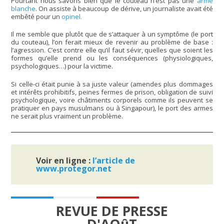
Pourtant nous savons bien que le couteau n’est pas une
arme
blanche
. On assiste à beaucoup de dérive, un journaliste avait été
embêté pour un
opinel.
Il me semble que plutôt que de s’attaquer à un symptôme (le port
du couteau), l’on ferait mieux de revenir au problème de base :
l’agression. C’est contre elle qu’il faut sévir, quelles que soient les
formes qu’elle prend ou les conséquences (physiologiques,
psychologiques…) pour la victime.
Si celle-ci était punie à sa juste valeur (amendes plus dommages
et intérêts prohibitifs, peines fermes de prison, obligation de suivi
psychologique, voire châtiments corporels comme ils peuvent se
pratiquer en pays musulmans ou à Singapour), le port des armes
ne serait plus vraiment un problème.
Voir en ligne :
l’article de
www.protegor.net
REVUE DE PRESSE
D'AOûT