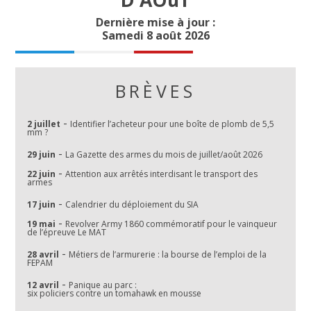
Dernière mise à jour :
Samedi 8 août 2026
BRÈVES
-
2 juillet
Identifier l’acheteur pour une boîte de plomb de 5,5
mm ?
-
29 juin
La Gazette des armes du mois de juillet/août 2026
-
22 juin
Attention aux arrêtés interdisant le transport des
armes
-
17 juin
Calendrier du déploiement du SIA
-
19 mai
Revolver Army 1860 commémoratif pour le vainqueur
de l’épreuve Le MAT
-
28 avril
Métiers de l’armurerie : la bourse de l’emploi de la
FEPAM
-
12 avril
Panique au parc :
six policiers contre un tomahawk en mousse