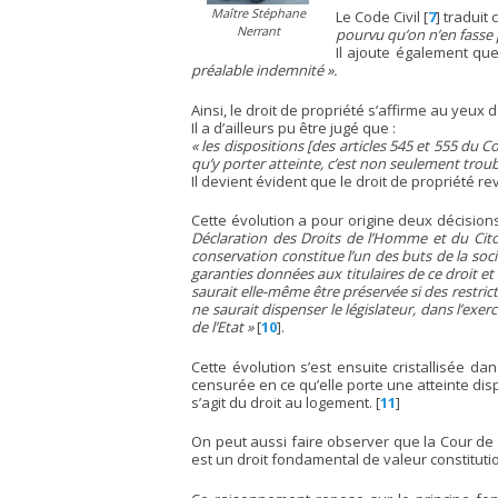
Maître Stéphane
Le Code Civil
[
7
]
traduit 
Nerrant
pourvu qu’on n’en fasse 
Il ajoute également qu
préalable indemnité ».
Ainsi, le droit de propriété s’affirme au yeux d
Il a d’ailleurs pu être jugé que :
« les dispositions [des articles 545 et 555 du
qu’y porter atteinte, c’est non seulement troub
Il devient évident que le droit de propriété re
Cette évolution a pour origine deux décision
Déclaration des Droits de l’Homme et du Cito
conservation constitue l’un des buts de la soci
garanties données aux titulaires de ce droit et 
saurait elle-même être préservée si des restri
ne saurait dispenser le législateur, dans l’exe
de l’Etat »
[
10
]
.
Cette évolution s’est ensuite cristallisée d
censurée en ce qu’elle porte une atteinte di
s’agit du droit au logement.
[
11
]
On peut aussi faire observer que la Cour de 
est un droit fondamental de valeur constituti