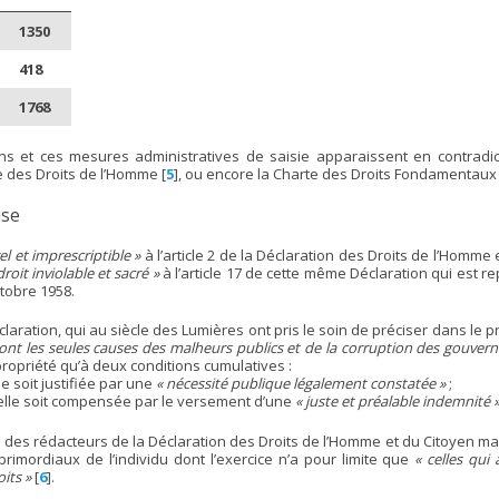
1350
418
1768
ons et ces mesures administratives de saisie apparaissent en contradict
 des Droits de l’Homme
[
5
]
, ou encore la Charte des Droits Fondamentaux
ise
el et imprescriptible »
à l’article 2 de la Déclaration des Droits de l’Homme 
droit inviolable et sacré »
à l’article 17 de cette même Déclaration qui est r
tobre 1958.
claration, qui au siècle des Lumières ont pris le soin de préciser dans le
ont les seules causes des malheurs publics et de la corruption des gouver
propriété qu’à deux conditions cumulatives :
lle soit justifiée par une
« nécessité publique légalement constatée »
;
u’elle soit compensée par le versement d’une
« juste et préalable indemnité 
 des rédacteurs de la Déclaration des Droits de l’Homme et du Citoyen mais 
primordiaux de l’individu dont l’exercice n’a pour limite que
« celles qui
its »
[
6
]
.