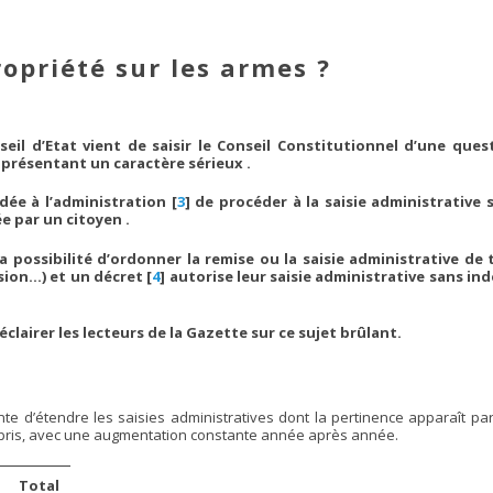
ropriété sur les armes ?
seil d’Etat vient de saisir le Conseil Constitutionnel d’une ques
 présentant un caractère sérieux .
dée à l’administration
[
3
]
de procéder à la saisie administrative 
 par un citoyen .
a possibilité d’ordonner la remise ou la saisie administrative de 
sion…) et un décret
[
4
]
autorise leur saisie administrative sans in
lairer les lecteurs de la Gazette sur ce sujet brûlant.
te d’étendre les saisies administratives dont la pertinence apparaît parf
é pris, avec une augmentation constante année après année.
Total