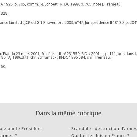
DA 1998, p. 705, comm. J-E Schoettl, RFDC 1999, p. 765, note J. Trémeau,
 328,
nce Limited ; JCP éd G 19 novembre 2003, n°47, Jurisprudence II 10180, p. 2041 
Etat du 23 mars 2001, Société Lidl, n°231559, BJDU 2001, II, p. 111, pris dans l
. 86 ; AJ 1996.371, chr. Schrameck ; RFDC 1996.594, chr. Trémeau,
 63,
Dans la même rubrique
ple par le Président
-
Scandale : destruction d’arme
s armes ?
-
Qui fait les lois en France ?