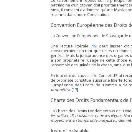
Ce raisonnement repose sur le principe fonda
patrimoine d’un citoyen doit prioritairement ser
Ainsi, il convient d’admettre qu’une législati
reconnu dans notre Constitution.
Convention Européenne des Droits 
La Convention Européenne de Sauvegarde de
Une lecture littérale
[
15
]
peut laisser croi
constitueraient en tant que telles un domain
général. Mais la jurisprudence des organes d
à son propriétaire l’usage de cette chose (u
l’ensemble des utilités de la chose, ainsi que
En tout état de cause, si le Conseil d’Etat r
de propriété constitue aussi une liberté fo
Européenne des Droits de l’Homme a clair
propriété »
.
[
17
]
Charte des Droits Fondamentaux de l
La Charte des Droits Fondamentaux de l’Uni
les utiliser, d’en disposer et de les léguer. Nu
moyennant en temps utile une juste indemnité
Juste et préalable