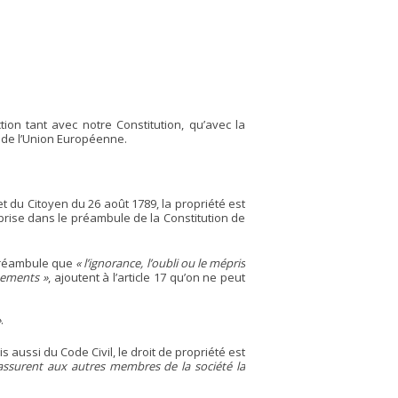
ion tant avec notre Constitution, qu’avec la
 de l’Union Européenne.
et du Citoyen du 26 août 1789, la propriété est
eprise dans le préambule de la Constitution de
 préambule que
« l’ignorance, l’oubli ou le mépris
nements »
, ajoutent à l’article 17 qu’on ne peut
»
.
aussi du Code Civil, le droit de propriété est
 assurent aux autres membres de la société la