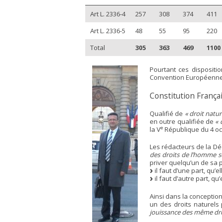
Art L. 2336-4
257
308
374
411
Art L. 2336-5
48
55
95
220
Total
305
363
469
1100
Pourtant ces dispositi
Convention Européenne
Constitution França
Qualifié de
« droit natur
en outre qualifiée de
« 
e
la V
République du 4 oc
Les rédacteurs de la Dé
des droits de l’homme s
priver quelqu’un de sa 
il faut d’une part, qu’e
il faut d’autre part, q
Ainsi dans la conception
un des droits naturels 
jouissance des même dro