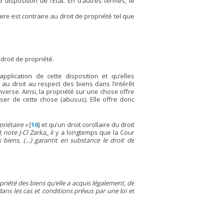
disposition de l’Etat. En d’autres termes, le
ire est contraire au droit de propriété tel que
droit de propriété.
plication de cette disposition et qu’elles
 au droit au respect des biens dans l’intérêt
erse. Ainsi, la propriété sur une chose offre
oser de cette chose (abusus). Elle offre donc
priétaire »
[
16
]
et qu’un droit corollaire du droit
 note J-Cl Zarka,
, il y a longtemps que la Cour
 biens, (…) garantit en substance le droit de
opriété des biens qu’elle a acquis légalement, de
 dans les cas et conditions prévus par une loi et