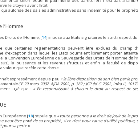
mental selon lequel le patrimoine des particuliers n’est pas à la libre 
vir le citoyen avant l’Etat.
on qui autorise des saisies administratives sans indemnité pour le propriéta
de l’Homme
s Droits de l’Homme,
[
14
]
impose aux Etats signataires le strict respect du 
re que certaines règlementations peuvent être exclues du champ d’ap
e d’exception dans lequel les Etats pourraient librement porter atteinte
e la Convention Européenne de Sauvegarde des Droits de l’Homme dit l’inv
sus), la jouissance et les revenus (fructus), et enfin la faculté de disp
 la valeur que recèle cette chose.
econnaît expressément depuis peu
« la libre disposition de son bien par le pro
ndamentale
CE 29 mars 2002, AJDA 2002, p. 382 ; JCP éd G 2002, Infra II, 10179,
ement jugé que :
« En reconnaissant à chacun le droit au respect de ses
’UE
on Européenne
[
18
]
stipule que
« toute personne a le droit de jouir de la pr
l ne peut être privé de sa propriété, si ce n’est pour cause d’utilité publique,
 pour sa perte »
.