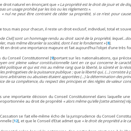
ce droit naturel en énonçant que
« La propriété est le droit de jouir et de d
pas un usage prohibé par les lois ou les règlements »
.
e
« nul ne peut être contraint de céder sa propriété, si ce n’est pour caus
e tous mais pour chacun, il reste un droit exclusif, individuel, total et souv
 Code Civil] sont un hommage rendu au droit sacré de la propriété, lequel…d
ler, mais même ébranler la société, dont il est le fondement »
[
8
]
.
vêt en droit une importance majeure et fait aujourd’hui l’objet d’une très f
s du Conseil Constitutionnel
[
9
]
portant sur les nationalisations, qui préci
yen ont pleine valeur constitutionnelle tant en ce qui concerne le caract
été politique et qui est mis au même rang que la liberté, la sûreté et la rési
les prérogatives de la puissance publique ; que la liberté qui, (…) consiste à p
ctions arbitraires ou abusives étaient apportées (…) la détermination des pr
rcice de sa compétence, du respect des principes et des règles de valeur con
ans une importante décision du Conseil Constitutionnel dans laquelle une
sproportionnée au droit de propriété
« alors même qu’elle [cette atteinte] ré
Cassation se fait elle-même écho de la jurisprudence du Conseil Constitu
onnelle
[
12
]
, et que le Conseil d’Etat admet que
« le droit de propriété a le 