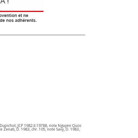
t Dupichot, JCP 1982.II.19788, note Nguyen Quoc
te Zenati, D. 1983, chr. 105, note Savy, D. 1983,