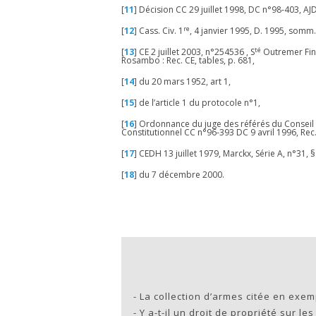
[
11
]
Décision CC 29 juillet 1998, DC n°98-403, AJ
re
[
12
]
Cass. Civ. 1
, 4 janvier 1995, D. 1995, somm.
té
[
13
]
CE 2 juillet 2003, n°254536 , S
Outremer Fina
Rosambo : Rec. CE, tables, p. 681,
[
14
]
du 20 mars 1952, art 1,
[
15
]
de l’article 1 du protocole n°1,
[
16
]
Ordonnance du juge des référés du Conseil d’
Constitutionnel CC n°96-393 DC 9 avril 1996, Rec
[
17
]
CEDH 13 juillet 1979, Marckx, Série A, n°31, §
[
18
]
du 7 décembre 2000.
-
La collection d’armes citée en exem
-
Y a-t-il un droit de propriété sur le