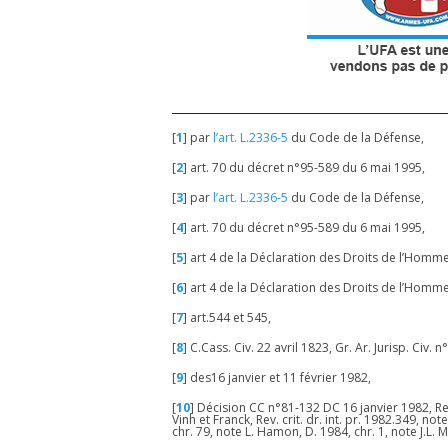
[
1
]
par
l’art. L.2336-5
du Code de la Défense,
[
2
]
art. 70 du décret n°95-589 du 6 mai 1995,
[
3
]
par
l’art. L.2336-5
du Code de la Défense,
[
4
]
art. 70 du décret n°95-589 du 6 mai 1995,
[
5
]
art 4 de la Déclaration des Droits de l’Homm
[
6
]
art 4 de la Déclaration des Droits de l’Homm
[
7
]
art.544 et 545,
[
8
]
C.Cass. Civ. 22 avril 1823, Gr. Ar. Jurisp. Civ. n
[
9
]
des16 janvier et 11 février 1982,
[
10
]
Décision CC n°81-132 DC 16 janvier 1982, Rec
Vinh et Franck, Rev. crit. dr. int. pr. 1982.349, n
chr. 79, note L. Hamon, D. 1984, chr. 1, note J.L. 