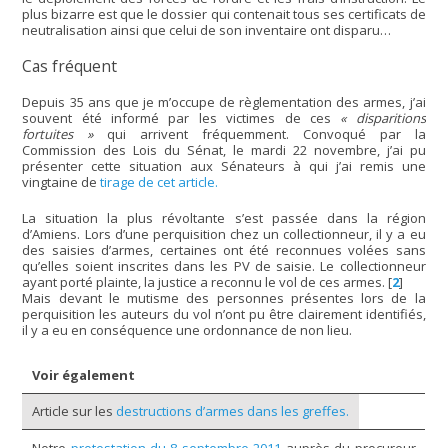
plus bizarre est que le dossier qui contenait tous ses certificats de
neutralisation ainsi que celui de son inventaire ont disparu…
Cas fréquent
Depuis 35 ans que je m’occupe de règlementation des armes, j’ai
souvent été informé par les victimes de ces
« disparitions
fortuites »
qui arrivent fréquemment. Convoqué par la
Commission des Lois du Sénat, le mardi 22 novembre, j’ai pu
présenter cette situation aux Sénateurs à qui j’ai remis une
vingtaine de
tirage de cet article.
La situation la plus révoltante s’est passée dans la région
d’Amiens. Lors d’une perquisition chez un collectionneur, il y a eu
des saisies d’armes, certaines ont été reconnues volées sans
qu’elles soient inscrites dans les PV de saisie. Le collectionneur
ayant porté plainte, la justice a reconnu le vol de ces armes.
[
2
]
Mais devant le mutisme des personnes présentes lors de la
perquisition les auteurs du vol n’ont pu être clairement identifiés,
il y a eu en conséquence une ordonnance de non lieu.
Voir également
Article sur les
destructions d’armes dans les greffes.
Notre
protestation du 8 septembre 2011
auprès du procureur