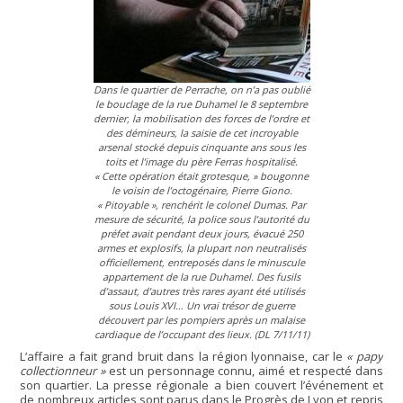
Dans le quartier de Perrache, on n’a pas oublié
le bouclage de la rue Duhamel le 8 septembre
dernier, la mobilisation des forces de l’ordre et
des démineurs, la saisie de cet incroyable
arsenal stocké depuis cinquante ans sous les
toits et l’image du père Ferras hospitalisé.
« Cette opération était grotesque, » bougonne
le voisin de l’octogénaire, Pierre Giono.
« Pitoyable », renchérit le colonel Dumas. Par
mesure de sécurité, la police sous l’autorité du
préfet avait pendant deux jours, évacué 250
armes et explosifs, la plupart non neutralisés
officiellement, entreposés dans le minuscule
appartement de la rue Duhamel. Des fusils
d’assaut, d’autres très rares ayant été utilisés
sous Louis XVI… Un vrai trésor de guerre
découvert par les pompiers après un malaise
cardiaque de l’occupant des lieux. (DL 7/11/11)
L’affaire a fait grand bruit dans la région lyonnaise, car le
« papy
collectionneur »
est un personnage connu, aimé et respecté dans
son quartier. La presse régionale a bien couvert l’événement et
de nombreux articles sont parus dans le Progrès de Lyon et repris