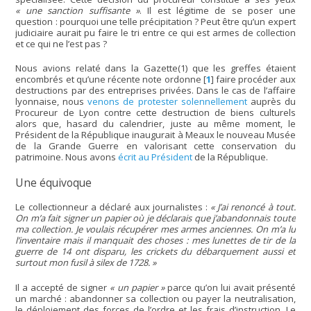
« une sanction suffisante »
. Il est légitime de se poser une
question : pourquoi une telle précipitation ? Peut être qu’un expert
judiciaire aurait pu faire le tri entre ce qui est armes de collection
et ce qui ne l’est pas ?
Nous avions relaté dans la Gazette(1) que les greffes étaient
encombrés et qu’une récente note ordonne
[
1
]
faire procéder aux
destructions par des entreprises privées. Dans le cas de l’affaire
lyonnaise, nous
venons de protester solennellement
auprès du
Procureur de Lyon contre cette destruction de biens culturels
alors que, hasard du calendrier, juste au même moment, le
Président de la République inaugurait à Meaux le nouveau Musée
de la Grande Guerre en valorisant cette conservation du
patrimoine. Nous avons
écrit au Président
de la République.
Une équivoque
Le collectionneur a déclaré aux journalistes :
« J’ai renoncé à tout.
On m’a fait signer un papier où je déclarais que j’abandonnais toute
ma collection. Je voulais récupérer mes armes anciennes. On m’a lu
l’inventaire mais il manquait des choses : mes lunettes de tir de la
guerre de 14 ont disparu, les crickets du débarquement aussi et
surtout mon fusil à silex de 1728. »
Il a accepté de signer
« un papier »
parce qu’on lui avait présenté
un marché : abandonner sa collection ou payer la neutralisation,
le déploiement des forces de l’ordre et les frais d’instruction. Le