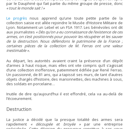
par le Dauphiné qui fait partie du même groupe de presse, donc
« tout le monde sait ! »
Le progrès
nous apprend qu’une toute petite partie de la
collection saisie est allée rejoindre le Musée d’Histoire Militaire de
Lyon. Notamment un Lebel et un FSA 1917. Les bénévoles ont dit
aux journalistes
« Dès qu’on a eu connaissance de l’existence de ces
armes, on s’est positionnés pour pouvoir les récupérer et les sauver
de la destruction. Nous défendons le patrimoine de la France ;
certaines pièces de la collection de M. Ferras ont une valeur
inestimable ».
Au départ, les autorités avaient craint la présence d’un dépôt
d’armes à haut risque, mais elles ont vite compris qu’il s’agissait
d’une collection inoffensive, patiemment édifiée par René Ferras.
Un passionné, de 81 ans, qui a tapissé ses murs, de tant d’autres
objets chargés d’histoire, des marionnettes, des machines à sous,
des soldats en porcelaine…
Inutile de dire qu’aujourd’hui il est effondré, cela va au-delà de
l’écoeurement.
Destruction
La justice a décidé que la presque totalité des armes sera
rapidement
« découpée et broyée »
par une entreprise
spécialisée. Cette décision du procureur constitue à ses yeux