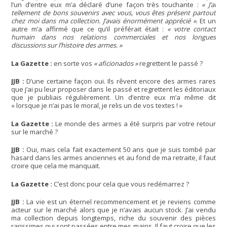
l’un d’entre eux m’a déclaré d’une façon très touchante :
« J’ai
tellement de bons souvenirs avec vous, vous êtes présent partout
chez moi dans ma collection. J’avais énormément apprécié »
. Et un
autre m’a affirmé que ce qu’il préférait était :
« votre contact
humain dans nos relations commerciales et nos longues
discussions sur l’histoire des armes. »
La Gazette :
en sorte vos
« aficionados »
regrettent le passé ?
JJB :
D’une certaine façon oui. Ils rêvent encore des armes rares
que j’ai pu leur proposer dans le passé et regrettent les éditoriaux
que je publiais régulièrement. Un d’entre eux m’a même dit
« lorsque je n’ai pas le moral, je relis un de vos textes ! »
La Gazette :
Le monde des armes a été surpris par votre retour
sur le marché ?
JJB :
Oui, mais cela fait exactement 50 ans que je suis tombé par
hasard dans les armes anciennes et au fond de ma retraite, il faut
croire que cela me manquait.
La Gazette :
C’est donc pour cela que vous redémarrez ?
JJB :
La vie est un éternel recommencement et je reviens comme
acteur sur le marché alors que je n’avais aucun stock. J’ai vendu
ma collection depuis longtemps, riche du souvenir des pièces
rarissimes qui sont passées entre mes mains. Il faut croire que les