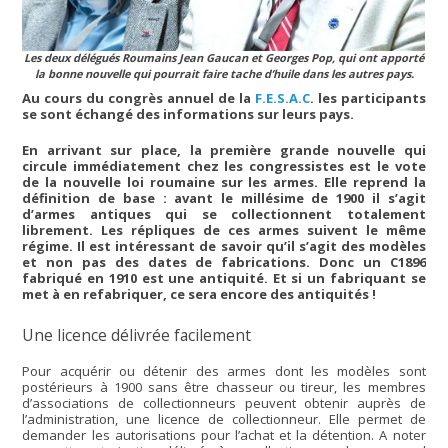
Les deux délégués Roumains Jean Gaucan et Georges Pop, qui ont apporté
la bonne nouvelle qui pourrait faire tache d’huile dans les autres pays.
Au cours du congrès annuel de la
F.E.S.A.C
. les participants
se sont échangé des informations sur leurs pays.
En arrivant sur place, la première grande nouvelle qui
circule immédiatement chez les congressistes est le vote
de la nouvelle loi roumaine sur les armes. Elle reprend la
définition de base : avant le millésime de 1900 il s’agit
d’armes antiques qui se collectionnent totalement
librement. Les répliques de ces armes suivent le même
régime. Il est intéressant de savoir qu’il s’agit des modèles
et non pas des dates de fabrications. Donc un C1896
fabriqué en 1910 est une antiquité. Et si un fabriquant se
met à en refabriquer, ce sera encore des antiquités !
Une licence délivrée facilement
Pour acquérir ou détenir des armes dont les modèles sont
postérieurs à 1900 sans être chasseur ou tireur, les membres
d’associations de collectionneurs peuvent obtenir auprès de
l’administration, une licence de collectionneur. Elle permet de
demander les autorisations pour l’achat et la détention. A noter