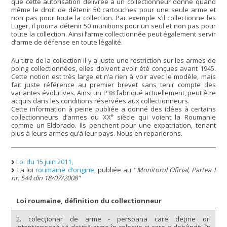
que cette autorisation délivrée à un collectionneur donne quand
même le droit de détenir 50 cartouches pour une seule arme et
non pas pour toute la collection. Par exemple s’il collectionne les
Luger, il pourra détenir 50 munitions pour un seul et non pas pour
toute la collection. Ainsi l’arme collectionnée peut également servir
d’arme de défense en toute légalité.
Au titre de la collection il y a juste une restriction sur les armes de
poing collectionnées, elles doivent avoir été conçues avant 1945.
Cette notion est très large et n’a rien à voir avec le modèle, mais
fait juste référence au premier brevet sans tenir compte des
variantes évolutives. Ainsi un P38 fabriqué actuellement, peut être
acquis dans les conditions réservées aux collectionneurs.
Cette information à peine publiée a donné des idées à certains
e
collectionneurs d’armes du XX
siècle qui voient la Roumanie
comme un Eldorado. Ils penchent pour une expatriation, tenant
plus à leurs armes qu’à leur pays. Nous en reparlerons.
Loi du 15 juin 2011,
La loi
roumaine d’origine
, publiée au "
Monitorul Oficial, Partea I
nr. 544 din 18/07/2008"
Loi roumaine, définition du collectionneur
2. colecţionar de arme - persoana care deţine ori