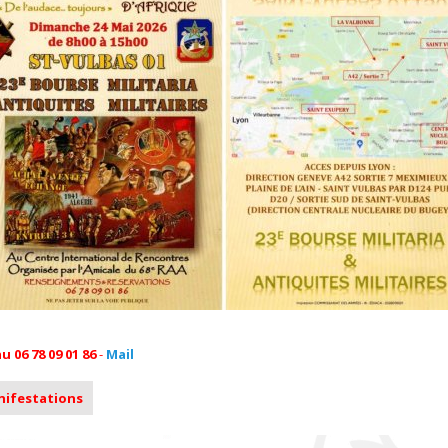
06 78 09 01 86
-
Mail
anifestations