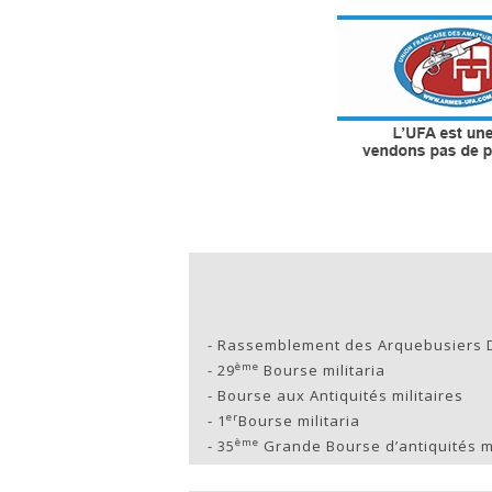
-
Rassemblement des Arquebusiers 
ème
-
29
Bourse militaria
-
Bourse aux Antiquités militaires
er
-
1
Bourse militaria
ème
-
35
Grande Bourse d’antiquités mi