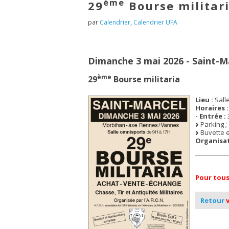
ème
29
Bourse militar
par
Calendrier
,
Calendrier UFA
Dimanche 3 mai 2026 - Saint-Ma
ème
29
Bourse militaria
Lieu :
Sall
Horaires :
- Entrée :
Parking ;
Buvette e
Organisat
Pour tous
Retour
v