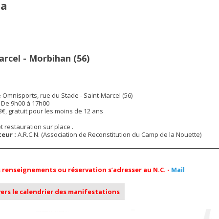
ia
rcel - Morbihan (56)
e Omnisports, rue du Stade - Saint-Marcel (56)
De 9h00 à 17h00
3€, gratuit pour les moins de 12 ans
t restauration sur place .
eur :
A.R.C.N. (Association de Reconstitution du Camp de la Nouette)
 renseignements ou réservation s’adresser au N.C. -
Mail
ers le calendrier des manifestations