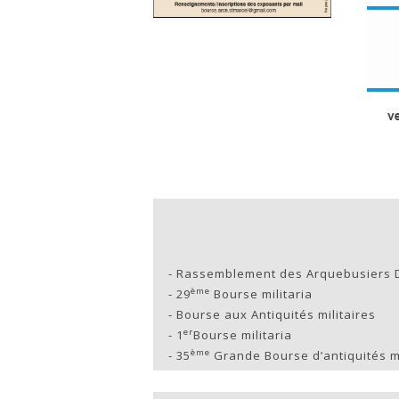
-
Rassemblement des Arquebusiers 
ème
-
29
Bourse militaria
-
Bourse aux Antiquités militaires
er
-
1
Bourse militaria
ème
-
35
Grande Bourse d’antiquités mi