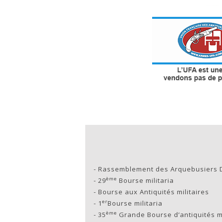
-
Rassemblement des Arquebusiers 
ème
-
29
Bourse militaria
-
Bourse aux Antiquités militaires
er
-
1
Bourse militaria
ème
-
35
Grande Bourse d’antiquités mi