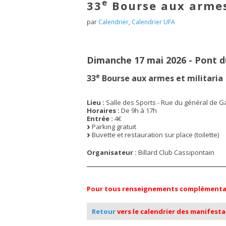
e
33
Bourse aux armes
par
Calendrier
,
Calendrier UFA
Dimanche 17 mai 2026 - Pont d
e
33
Bourse aux armes et militaria
Lieu :
Salle des Sports - Rue du général de Ga
Horaires :
De 9h à 17h
Entrée :
4€
Parking gratuit
Buvette et restauration sur place (toilette)
Organisateur :
Billard Club Cassipontain
Pour tous renseignements complémentaire
Retour
vers le calendrier des manifest