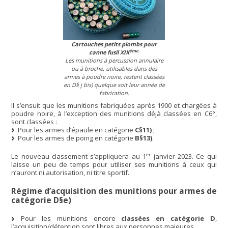
Cartouches petits plombs pour
ème.
canne fusil XIX
Les munitions à percussion annulaire
ou à broche, utilisables dans des
armes à poudre noire, restent classées
en D§ j bis) quelque soit leur année de
fabrication.
Il s’ensuit que les munitions fabriquées après 1900 et chargées à
poudre noire, à l’exception des munitions déjà classées en C6°,
sont classées :
Pour les armes d’épaule en catégorie
C§11)
;
Pour les armes de poing en catégorie
B§13)
.
er
Le nouveau classement s’appliquera au 1
janvier 2023. Ce qui
laisse un peu de temps pour utiliser ses munitions à ceux qui
n’auront ni autorisation, ni titre sportif.
Régime d’acquisition des munitions pour armes de
catégorie D§e)
Pour les munitions encore
classées en catégorie D
,
l’acquisition/détention sont libres aux personnes majeures.