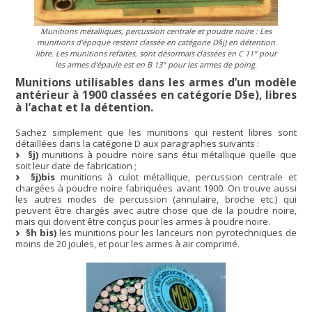
Munitions métalliques, percussion centrale et poudre noire : Les
munitions d’époque restent classée en catégorie D§j) en détention
libre. Les munitions refaites, sont désormais classées en C 11° pour
les armes d’épaule est en B 13° pour les armes de poing.
Munitions utilisables dans les armes d’un modèle
antérieur à 1900 classées en catégorie D§e), libres
à l’achat et la détention.
Sachez simplement que les munitions qui restent libres sont
détaillées dans la catégorie D aux paragraphes suivants :
§j)
munitions à poudre noire sans étui métallique quelle que
soit leur date de fabrication ;
§j)bis
munitions à culot métallique, percussion centrale et
chargées à poudre noire fabriquées avant 1900. On trouve aussi
les autres modes de percussion (annulaire, broche etc.) qui
peuvent être chargés avec autre chose que de la poudre noire,
mais qui doivent être conçus pour les armes à poudre noire.
§h bis)
les munitions pour les lanceurs non pyrotechniques de
moins de 20 joules, et pour les armes à air comprimé.