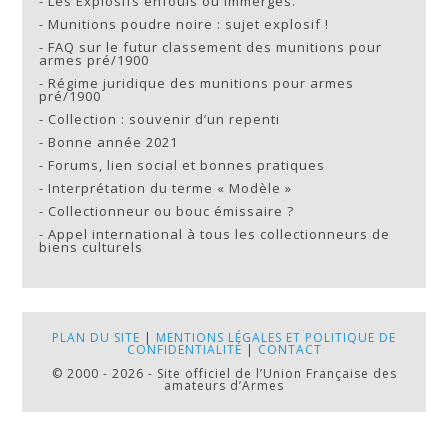
-
Les Explosifs enfouis ou immergés.
-
Munitions poudre noire : sujet explosif !
-
FAQ sur le futur classement des munitions pour
armes pré/1900
-
Régime juridique des munitions pour armes
pré/1900
-
Collection : souvenir d’un repenti
-
Bonne année 2021
-
Forums, lien social et bonnes pratiques
-
Interprétation du terme « Modèle »
-
Collectionneur ou bouc émissaire ?
-
Appel international à tous les collectionneurs de
biens culturels
PLAN DU SITE
|
MENTIONS LÉGALES ET POLITIQUE DE
CONFIDENTIALITÉ
|
CONTACT
© 2000 - 2026 - Site officiel de l’Union Française des
amateurs d’Armes