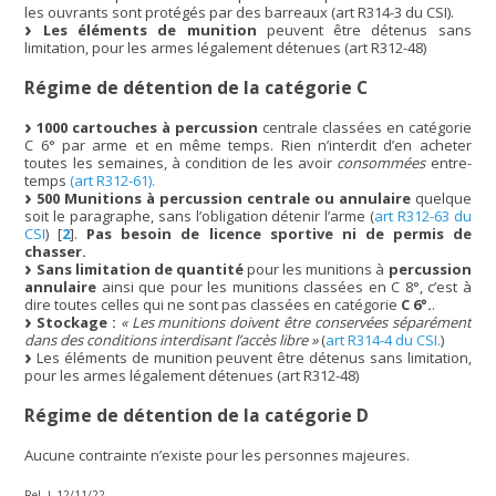
les ouvrants sont protégés par des barreaux (art R314-3 du CSI).
Les éléments de munition
peuvent être détenus sans
limitation, pour les armes légalement détenues (art R312-48)
Régime de détention de la catégorie C
1000 cartouches à percussion
centrale classées en catégorie
C 6° par arme et en même temps. Rien n’interdit d’en acheter
toutes les semaines, à condition de les avoir
consommées
entre-
temps
(art R312-61).
500 Munitions à percussion centrale ou annulaire
quelque
soit le paragraphe, sans l’obligation détenir l’arme (
art R312-63 du
CSI
)
[
2
]
.
Pas besoin de licence sportive ni de permis de
chasser.
Sans limitation de quantité
pour les munitions à
percussion
annulaire
ainsi que pour les munitions classées en C 8°, c’est à
dire toutes celles qui ne sont pas classées en catégorie
C 6°.
.
Stockage :
« Les munitions doivent être conservées séparément
dans des conditions interdisant l’accès libre »
(
art R314-4 du CSI.
)
Les éléments de munition peuvent être détenus sans limitation,
pour les armes légalement détenues (art R312-48)
Régime de détention de la catégorie D
Aucune contrainte n’existe pour les personnes majeures.
Rel. L-12/11/22