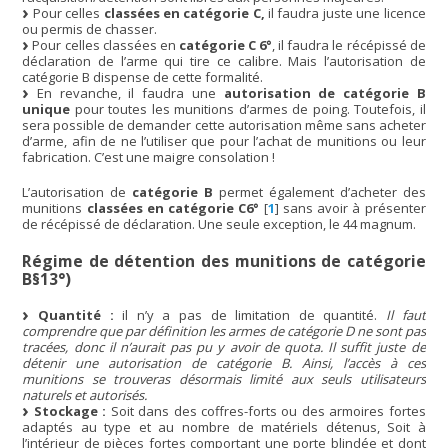
Pour celles
classées en catégorie C,
il faudra juste une licence
ou permis de chasser.
Pour celles classées en
catégorie C 6°
, il faudra le récépissé de
déclaration de l’arme qui tire ce calibre. Mais l’autorisation de
catégorie B dispense de cette formalité.
En revanche, il faudra une
autorisation de catégorie B
unique
pour toutes les munitions d’armes de poing. Toutefois, il
sera possible de demander cette autorisation même sans acheter
d’arme, afin de ne l’utiliser que pour l’achat de munitions ou leur
fabrication. C’est une maigre consolation !
L’autorisation de
catégorie B
permet également d’acheter des
munitions
classées en catégorie C6°
[
1
]
sans avoir à présenter
de récépissé de déclaration. Une seule exception, le 44 magnum.
Régime de détention des munitions de catégorie
B§13°)
Quantité :
il n’y a pas de limitation de quantité.
Il faut
comprendre que par définition les armes de catégorie D ne sont pas
tracées, donc il n’aurait pas pu y avoir de quota. Il suffit juste de
détenir une autorisation de catégorie B. Ainsi, l’accès à ces
munitions se trouveras désormais limité aux seuls utilisateurs
naturels et autorisés.
Stockage :
Soit dans des coffres-forts ou des armoires fortes
adaptés au type et au nombre de matériels détenus, Soit à
l’intérieur de pièces fortes comportant une porte blindée et dont