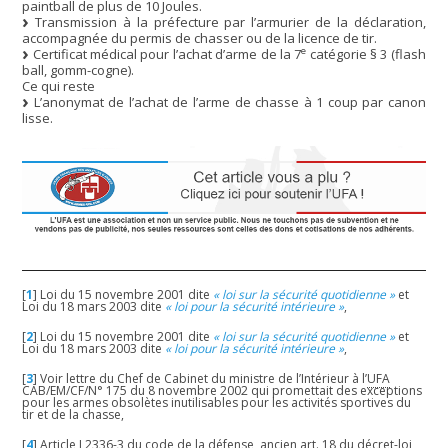
paintball de plus de 10 Joules.
Transmission à la préfecture par l’armurier de la déclaration,
accompagnée du permis de chasser ou de la licence de tir.
e
Certificat médical pour l’achat d’arme de la 7
catégorie § 3 (flash
ball, gomm-cogne).
Ce qui reste
L’anonymat de l’achat de l’arme de chasse à 1 coup par canon
lisse.
[
1
]
Loi du 15 novembre 2001 dite
« loi sur la sécurité quotidienne »
et
Loi du 18 mars 2003 dite
« loi pour la sécurité intérieure »
,
[
2
]
Loi du 15 novembre 2001 dite
« loi sur la sécurité quotidienne »
et
Loi du 18 mars 2003 dite
« loi pour la sécurité intérieure »
,
[
3
]
Voir lettre du Chef de Cabinet du ministre de l’Intérieur à l’
UFA
CAB/EM/CF/N° 175 du 8 novembre 2002 qui promettait des exceptions
pour les armes obsolètes inutilisables pour les activités sportives du
tir et de la chasse,
[
4
]
Article L2336-3 du code de la défense, ancien art. 18 du décret-loi