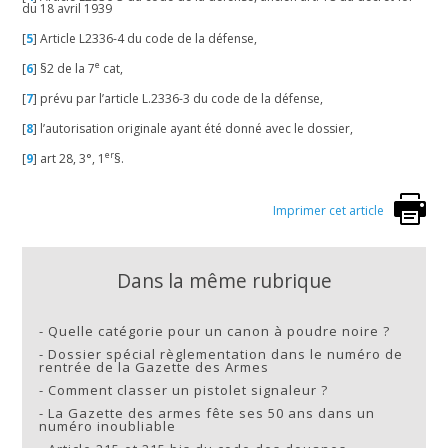
du 18 avril 1939
[
5
]
Article L2336-4 du code de la défense,
e
[
6
]
§2 de la 7
cat,
[
7
]
prévu par l’article L.2336-3 du code de la défense,
[
8
]
l’autorisation originale ayant été donné avec le dossier,
er
[
9
]
art 28, 3°, 1
§.
Imprimer cet article
Dans la même rubrique
-
Quelle catégorie pour un canon à poudre noire ?
-
Dossier spécial règlementation dans le numéro de
rentrée de la Gazette des Armes
-
Comment classer un pistolet signaleur ?
-
La Gazette des armes fête ses 50 ans dans un
numéro inoubliable