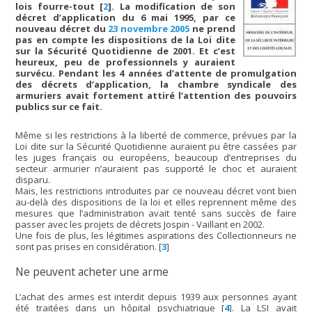
lois fourre-tout
[
2
]
. La modification de son
décret d’application du 6 mai 1995, par ce
nouveau décret du
23 novembre 2005
ne prend
pas en compte les dispositions de la Loi dite
sur la Sécurité Quotidienne de 2001. Et c’est
heureux, peu de professionnels y auraient
survécu. Pendant les 4 années d’attente de promulgation
des décrets d’application, la chambre syndicale des
armuriers avait fortement attiré l’attention des pouvoirs
publics sur ce fait.
Même si les restrictions à la liberté de commerce, prévues par la
Loi dite sur la Sécurité Quotidienne auraient pu être cassées par
les juges français ou européens, beaucoup d’entreprises du
secteur armurier n’auraient pas supporté le choc et auraient
disparu.
Mais, les restrictions introduites par ce nouveau décret vont bien
au-delà des dispositions de la loi et elles reprennent même des
mesures que l’administration avait tenté sans succès de faire
passer avec les projets de décrets Jospin - Vaillant en 2002.
Une fois de plus, les légitimes aspirations des Collectionneurs ne
sont pas prises en considération.
[
3
]
Ne peuvent acheter une arme
L’achat des armes est interdit depuis 1939 aux personnes ayant
été traitées dans un hôpital psychiatrique
[
4
]
. La LSI avait