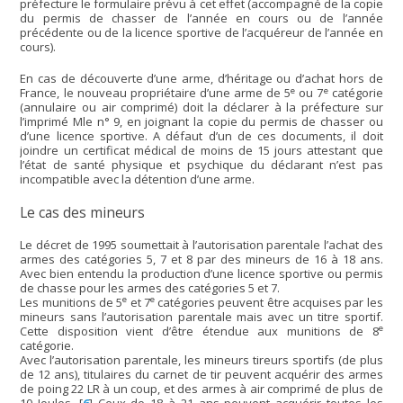
préfecture le formulaire prévu à cet effet (accompagné de la copie
du permis de chasser de l’année en cours ou de l’année
précédente ou de la licence sportive de l’acquéreur de l’année en
cours).
En cas de découverte d’une arme, d’héritage ou d’achat hors de
e
e
France, le nouveau propriétaire d’une arme de 5
ou 7
catégorie
(annulaire ou air comprimé) doit la déclarer à la préfecture sur
l’imprimé Mle n° 9, en joignant la copie du permis de chasser ou
d’une licence sportive. A défaut d’un de ces documents, il doit
joindre un certificat médical de moins de 15 jours attestant que
l’état de santé physique et psychique du déclarant n’est pas
incompatible avec la détention d’une arme.
Le cas des mineurs
Le décret de 1995 soumettait à l’autorisation parentale l’achat des
armes des catégories 5, 7 et 8 par des mineurs de 16 à 18 ans.
Avec bien entendu la production d’une licence sportive ou permis
de chasse pour les armes des catégories 5 et 7.
e
e
Les munitions de 5
et 7
catégories peuvent être acquises par les
mineurs sans l’autorisation parentale mais avec un titre sportif.
e
Cette disposition vient d’être étendue aux munitions de 8
catégorie.
Avec l’autorisation parentale, les mineurs tireurs sportifs (de plus
de 12 ans), titulaires du carnet de tir peuvent acquérir des armes
de poing 22 LR à un coup, et des armes à air comprimé de plus de
10 Joules.
[
6
]
Ceux de 18 à 21 ans peuvent acquérir toutes les