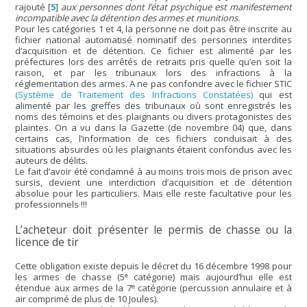
rajouté
[
5
]
aux personnes dont l’état psychique est manifestement
incompatible avec la détention des armes et munitions.
Pour les catégories 1 et 4, la personne ne doit pas être inscrite au
fichier national automatisé nominatif des personnes interdites
d’acquisition et de détention. Ce fichier est alimenté par les
préfectures lors des arrêtés de retraits pris quelle qu’en soit la
raison, et par les tribunaux lors des infractions à la
réglementation des armes. A ne pas confondre avec le fichier STIC
(Système de Traitement des Infractions Constatées)
qui est
alimenté par les greffes des tribunaux où sont enregistrés les
noms des témoins et des plaignants ou divers protagonistes des
plaintes. On a vu dans la Gazette (de novembre 04) que, dans
certains cas, l’information de ces fichiers conduisait à des
situations absurdes où les plaignants étaient confondus avec les
auteurs de délits.
Le fait d’avoir été condamné à au moins trois mois de prison avec
sursis, devient une interdiction d’acquisition et de détention
absolue pour les particuliers. Mais elle reste facultative pour les
professionnels !!!
L’acheteur doit présenter le permis de chasse ou la
licence de tir
Cette obligation existe depuis le décret du 16 décembre 1998 pour
e
les armes de chasse (5
catégorie) mais aujourd’hui elle est
e
étendue aux armes de la 7
catégorie (percussion annulaire et à
air comprimé de plus de 10 Joules).