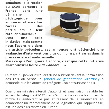
semaines la direction
du
SCAE
parcourt la
France dans une
démarche
pédagogique, pour
annoncer et encadrer
l’accès des
particuliers à leur
râtelier numérique.
C’est une belle
initiative. Mais comme
nous l’avons dit dans
un article précédent, ces annonces ont déclenché une
avalanche d’interventions plus ou moins partisanes dans la
presse écrite et audiovisuelle.
Mais ce que l’on ignorait encore, c’est que cette initiative
allait ouvrir la boite
« de Pandore …
»
Le mardi 18 janvier 2022, lors d’une audition devant la Commission
des Lois du Sénat, le
général de gendarmerie Villeminey
a
demandé que les armes de catégorie C soient surclassées B.
Quand un ministre interdit d’autorité et sans raison valable les
armes de catégorie A1-11°, rien d’étonnant à ce que les forces de
l’ordre lui emboîtent le pas et fassent de la surenchère en
demandant un renforcement de la législation qui, rappelons-le,
est une des plus strictes en Europe.