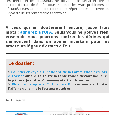
Les tireurs et les chasseurs ne doivent pas servir encore et
encore d’écran de fumée pour masquer les vrais problèmes de
sécurité. Leurs armes sont connues et répertoriées. L’arrivée du
SIA
va d’ailleurs renforcer les contrôles.
A ceux qui en douteraient encore, juste trois
mots :
adhérez à l’UFA
.
Seuls vous ne pouvez rien,
ensemble nous pourrons contrer les dérives qui
s’annoncent dans un avenir incertain pour les
amateurs légaux d’armes à feu.
Le dossier :
.
Courrier envoyé au Président de la Commission des lois
du Sénat
ainsi qu’à toute la table ronde devant laquelle
le général Jean-Luc Villeminey était auditionné.
Plus de catégorie C, tout en B :
résumé de toute
l’affaire qui a mis le feu aux poudres.
Rel. L-
21/01/22