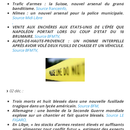
Trafic d’armes : la Suisse, nouvel arsenal du grand
banditisme.
Source franceinfo,
Nîmes : un nouvel arsenal pour la police municipale.
Source Midi Libre
,
VENTE AUX ENCHÈRES AUX ETATS-UNIS DE L’ÉPÉE QUE
NAPOLÉON PORTAIT LORS DU COUP D’ETAT DU 18
BRUMAIRE.
Source BFMTV,
ALPES-DE-HAUTE-PROVENCE : UN HOMME INTERPELLÉ
APRÈS AVOIR VOLÉ DEUX FUSILS DE CHASSE ET UN VÉHICULE.
Source BFMTV,
02 déc. :
Trois morts et huit blessés dans une nouvelle fusillade
tragique dans un lycée américain.
Source BFM,
Allemagne : une bombe de la Seconde Guerre mondiale
explose sur un chantier et fait quatre blessés.
Source LE
FIGARO,
En Libye, « les stocks d’armes restent élevés et suffisants
pour alimenter tout conflit futur », estiment des experts