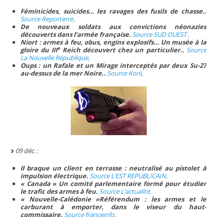
Féminicides, suicides… les ravages des fusils de chasse..
Source Reporterre,
De nouveaux soldats aux convictions néonazies
découverts dans l’armée française.
Source SUD OUEST ,
Niort : armes à feu, obus, engins explosifs… Un musée à la
e
gloire du III
Reich découvert chez un particulier..
Source
La Nouvelle République,
Oups : un Rafale et un Mirage interceptés par deux Su-27
au-dessus de la mer Noire..
Source Korii,
09 déc. :
Il braque un client en terrasse : neutralisé au pistolet à
impulsion électrique.
Source L’EST REPUBLICAIN,
« Canada » Un comité parlementaire formé pour étudier
le trafic des armes à feu.
Source L’actualité,
« Nouvelle-Calédonie »Référendum : les armes et le
carburant à emporter, dans le viseur du haut-
commissaire.
Source franceinfo,