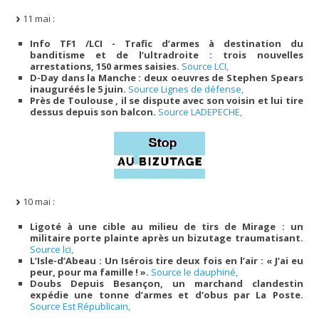
11 mai :
Info TF1 /LCI - Trafic d’armes à destination du
banditisme et de l’ultradroite : trois nouvelles
arrestations, 150 armes saisies.
Source LCI,
D-Day dans la Manche : deux oeuvres de Stephen Spears
inauguréés le 5 juin.
Source Lignes de défense,
Près de Toulouse , il se dispute avec son voisin et lui tire
dessus depuis son balcon.
Source LADEPECHE,
10 mai :
Ligoté à une cible au milieu de tirs de Mirage : un
militaire porte plainte après un bizutage traumatisant.
Source lci,
L’Isle-d’Abeau : Un Isérois tire deux fois en l’air : « J’ai eu
peur, pour ma famille ! ».
Source le dauphiné,
Doubs Depuis Besançon, un marchand clandestin
expédie une tonne d’armes et d’obus par La Poste.
Source Est Républicain,