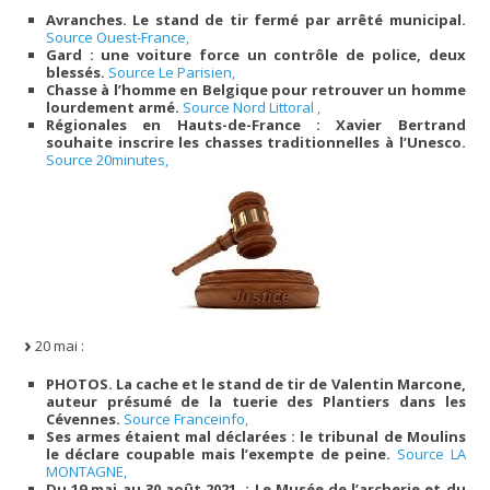
Avranches. Le stand de tir fermé par arrêté municipal.
Source Ouest-France,
Gard : une voiture force un contrôle de police, deux
blessés.
Source Le Parisien,
Chasse à l’homme en Belgique pour retrouver un homme
lourdement armé.
Source Nord Littoral ,
Régionales en Hauts-de-France : Xavier Bertrand
souhaite inscrire les chasses traditionnelles à l’Unesco.
Source 20minutes,
20 mai :
PHOTOS. La cache et le stand de tir de Valentin Marcone,
auteur présumé de la tuerie des Plantiers dans les
Cévennes.
Source Franceinfo,
Ses armes étaient mal déclarées : le tribunal de Moulins
le déclare coupable mais l’exempte de peine.
Source LA
MONTAGNE,
Du 19 mai au 30 août 2021. : Le Musée de l’archerie et du