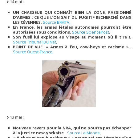
14 mai :
UN CHASSEUR QUI CONNAÎT BIEN LA ZONE, PASSIONNÉ
D’ARMES : CE QUE L’ON SAIT DU FUGITIF RECHERCHÉ DANS
LES CÉVENNES.
Source BFMTV,
En France, les armes létales autonomes pourront être
autorisées sous conditions.
Source SciencePost,
Son fusil lui explose au visage au moment où il tire !.
Source Tribunal Du Net,
POINT DE VUE. « Armes à feu, cow-boys et racisme »..
Source Ouest-France,
13 mai :
Nouveau revers pour la NRA, qui ne pourra pas échapper
à la justice new-yorkaise..
Source Le Monde,
« A chacun son blockhaus » : pourquoi ces témoins d’un