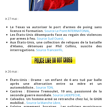
27 mai :
Le Texas va autoriser le port d’armes de poing sans
licence ni formation.
Source Le Point INTERNATONAL,
Les États-Unis désemparés face au regain des violences
par armes à feu.
Source Sud Ouest,
Aux États-Unis, une collection de reliques de la bataille
d’Alamo, détenues par Phil Collins, suscite des
interrogations.
Source franceinfo,
26 mai :
États-Unis : Drame : un enfant de 6 ans tué par balle
après une altercation entre sa mère et un
automobiliste..
Source TDN,
Castres : Etienne Tremoulet, 19 ans, passionné de la
seconde guerre mondiale.
Source LADEPECHE,
Calvados. Un homme armé se retranche chez lui, le GIGN
mobilisé..
Source la Manche Libre,
Salaire, armement, horaires… Les policiers municipaux