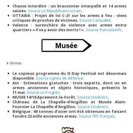
Chasse interdite : un braconnier interpellé et 14 armes
saisies.
Source Le Républicain Lorrain,
OTTAWA : Projet de loi C-21 sur les armes à feu : vives
critiques de proches de victimes.
Source L’actualité,
Valence : surenchère de violence avec armes entre
quartiers « Il va y avoir des morts ! ».
Source francetvinfo,
04 mai :
Le copieux programme du D-Day Festival est désormais
disponible.
Source Lignes de défense,
Ain : Estimations gratuites : trois experts, dont un en
armes anciennes et objets historiques, présents le
11 mai.
Source Le Progrès,
MUSEE 14/18 Apremont-la-Forêt.
Source Unidivers,
Château de La Chapelle-d’Angillon et Musée Alain-
Fournier La Chapelle-d’Angillon.
Source Unidivers,
Belgique : 60 tonnes d’acier ont été obtenues en faisant
fondre 22 mille anciennes armes.
Source TRT Français,