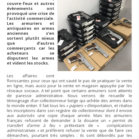
couvre-feux et autres
évènements ont
provoqué une crise de
l’activité commerciale.
Les armuriers et
antiquaires en armes
anciennes s’en
sortent plutôt mieux
que d’autres
commerçants car les
acheteurs se
disputent les armes
et vident les stocks.
Les affaires sont
florissantes pour ceux qui ont sauté le pas de pratiquer la vente
en ligne, mais aussi pour la vente en magasin appuyée par les
réseaux sociaux. A tel point que certains armuriers sont atteints
de paresse administrative. Nous venons de recueillir le
témoignage d’un collectionneur belge qui achète des armes dans
le monde entier. Il fait tous les
« papiers »
d’importation, et réalise
les inscriptions dans son registre de collectionneur dont il envoie
aux autorisés une copie chaque année. Mais les armuriers
français refusent de demander à la douane un
« permis de
transfert d’arme à feu »
prétextant de «
complications
administratives »
et préfèrent refuser la vente que de faire ces
démarches, pourtant très simples : ils sont débordés par les