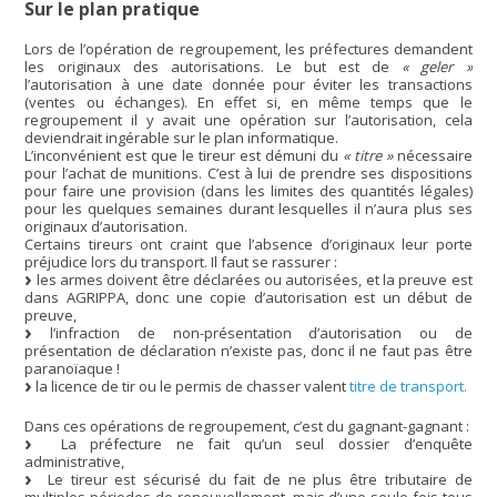
Sur le plan pratique
Lors de l’opération de regroupement, les préfectures demandent
les originaux des autorisations. Le but est de
« geler »
l’autorisation à une date donnée pour éviter les transactions
(ventes ou échanges). En effet si, en même temps que le
regroupement il y avait une opération sur l’autorisation, cela
deviendrait ingérable sur le plan informatique.
L’inconvénient est que le tireur est démuni du
« titre »
nécessaire
pour l’achat de munitions. C’est à lui de prendre ses dispositions
pour faire une provision (dans les limites des quantités légales)
pour les quelques semaines durant lesquelles il n’aura plus ses
originaux d’autorisation.
Certains tireurs ont craint que l’absence d’originaux leur porte
préjudice lors du transport. Il faut se rassurer :
les armes doivent être déclarées ou autorisées, et la preuve est
dans AGRIPPA, donc une copie d’autorisation est un début de
preuve,
l’infraction de non-présentation d’autorisation ou de
présentation de déclaration n’existe pas, donc il ne faut pas être
paranoïaque !
la licence de tir ou le permis de chasser valent
titre de transport.
Dans ces opérations de regroupement, c’est du gagnant-gagnant :
La préfecture ne fait qu’un seul dossier d’enquête
administrative,
Le tireur est sécurisé du fait de ne plus être tributaire de
multiples périodes de renouvellement, mais d’une seule fois tous