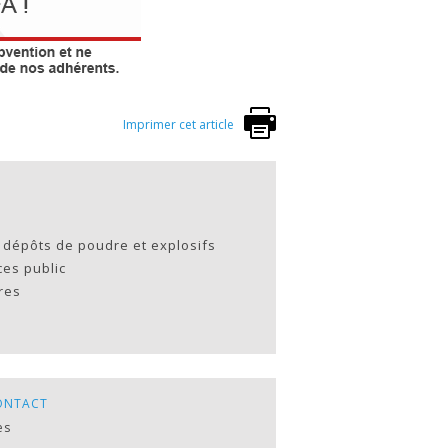
Imprimer cet article
x dépôts de poudre et explosifs
ces public
res
ONTACT
es