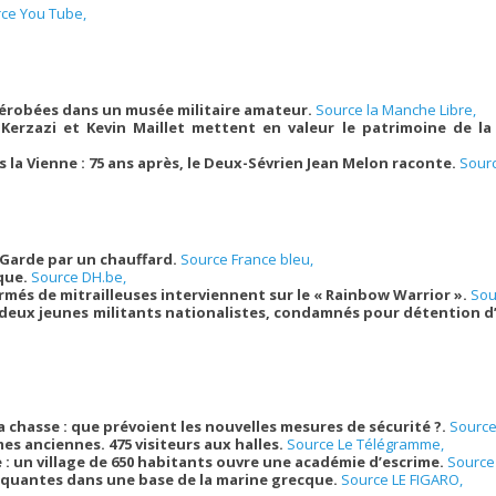
ce You Tube,
dérobées dans un musée militaire amateur.
Source la Manche Libre,
d Kerzazi et Kevin Maillet mettent en valeur le patrimoine de 
s la Vienne : 75 ans après, le Deux-Sévrien Jean Melon raconte.
Sourc
 Garde par un chauffard.
Source France bleu,
ique.
Source DH.be,
rmés de mitrailleuses interviennent sur le « Rainbow Warrior ».
Sou
 deux jeunes militants nationalistes, condamnés pour détention d
a chasse : que prévoient les nouvelles mesures de sécurité ?.
Source
es anciennes. 475 visiteurs aux halles.
Source Le Télégramme,
 : un village de 650 habitants ouvre une académie d’escrime.
Source 
quantes dans une base de la marine grecque.
Source LE FIGARO,