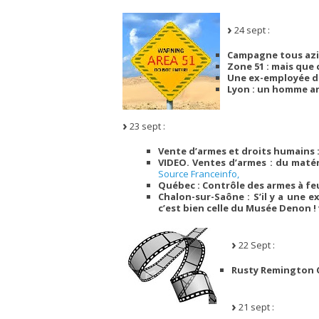
24 sept :
Campagne tous azim
Zone 51 : mais que 
Une ex-employée de
Lyon : un homme ar
23 sept :
Vente d’armes et droits humains :
VIDEO. Ventes d’armes : du matér
Source Franceinfo,
Québec : Contrôle des armes à fe
Chalon-sur-Saône : S’il y a une 
c’est bien celle du Musée Denon !
22 Sept :
Rusty Remington C
21 sept :