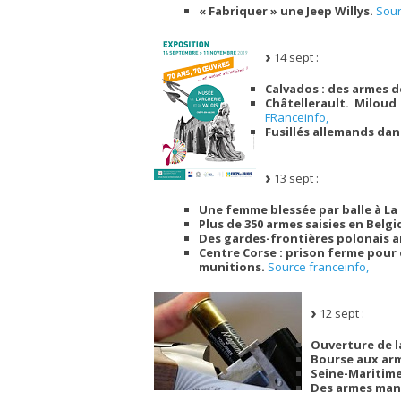
« Fabriquer » une Jeep Willys.
Sour
14 sept :
Calvados : des armes 
Châtellerault. Milou
FRanceinfo,
Fusillés allemands dan
13 sept :
Une femme blessée par balle à La
Plus de 350 armes saisies en Belg
Des gardes-frontières polonais a
Centre Corse : prison ferme pour
munitions.
Source franceinfo,
12 sept :
Ouverture de l
Bourse aux arm
Seine-Maritime
Des armes man