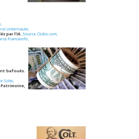
,
rce Linternaute,
s par l’IA.
Source Clubic.com,
rce Franceinfo,
ont bafoués.
e Solei,
 Patrimoine,