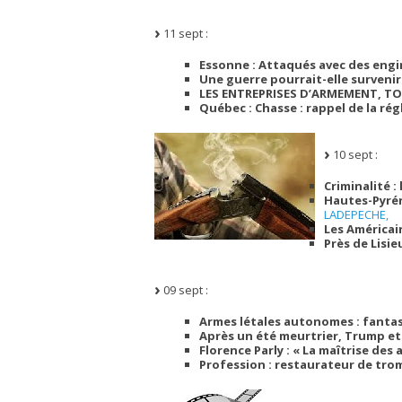
11 sept :
Essonne : Attaqués avec des engin
Une guerre pourrait-elle survenir
LES ENTREPRISES D’ARMEMENT, TO
Québec : Chasse : rappel de la r
10 sept :
Criminalité 
Hautes-Pyrén
LADEPECHE,
Les Américai
Près de Lisie
09 sept :
Armes létales autonomes : fantas
Après un été meurtrier, Trump et
Florence Parly : « La maîtrise de
Profession : restaurateur de tro