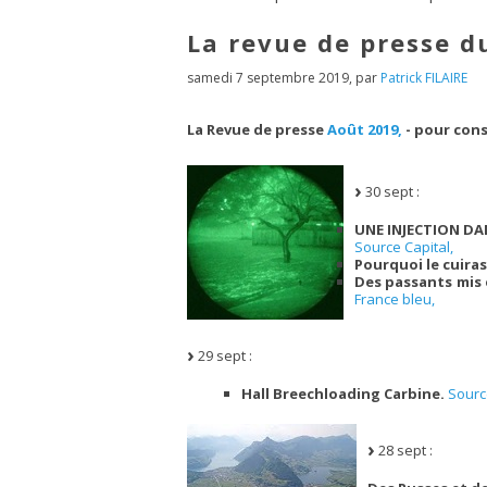
La revue de presse d
samedi 7 septembre 2019
,
par
Patrick FILAIRE
La Revue de presse
Août 2019,
- pour cons
30 sept :
UNE INJECTION DA
Source Capital,
Pourquoi le cuiras
Des passants mis 
France bleu,
29 sept :
Hall Breechloading Carbine.
Sourc
28 sept :