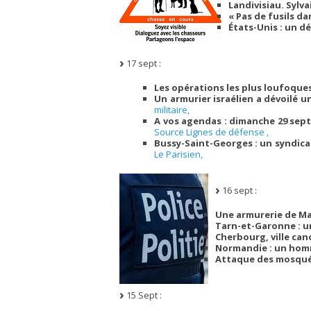
Landivisiau. Sylv
« Pas de fusils da
États-Unis : un d
17 sept :
Les opérations les plus loufoque
Un armurier israélien a dévoilé u
militaire,
A vos agendas : dimanche 29 sept
Source Lignes de défense ,
Bussy-Saint-Georges : un syndic
Le Parisien,
16 sept :
Une armurerie de Ma
Tarn-et-Garonne : un
Cherbourg, ville ca
Normandie : un homm
Attaque des mosquée
15 Sept :