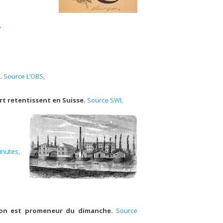
,
s.
Source L’OBS,
rt retentissent en Suisse.
Source SWI,
inutes,
d on est promeneur du dimanche.
Source