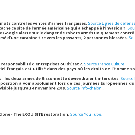
uts contre les ventes d’armes françaises.
Source Lignes de défense
cache ce site de l’armée américaine qui a échappé à l’invasion ?.
Sou
 Google alerte sur le danger de robots armés uniquement contrôlé
mé d’une carabine tire vers les passants, 2 personnes blessées.
Sou
 responsabilité d’entreprises ou d’État ?.
Source France Culture,
iel français est utilisé dans des pays où les droits de l’Homme s
u : les deux armes de Bissonnette deviendraient interdites.
Source l
exposition à voir absolument lors de ces Journées Européennes du
 visible jusqu’au 4 novembre 2019.
Source info-chalon. ,
lone - The EXQUISITE restoration.
Source You Tube,