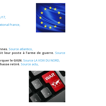
U17,
tional France,
ennes.
Source atlantico,
uit leur poste à l’arme de guerre.
Source
arquer le GIGN.
Source LA VOIX DU NORD,
chasse retiré.
Source actu,