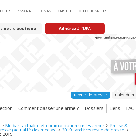
ECTER
|
S’INSCRIRE
|
DEMANDE CARTE DE COLLECTIONNEUR
ez notre boutique
Adhérez à l'UFA
Revue de presse
Calendrier
ection
Comment classer une arme ?
Dossiers
Liens
FAQ
>
Médias, actualité et communication sur les armes
>
Presse &
resse (actualité des médias)
>
2019 : archives revue de presse.
>
e 2019