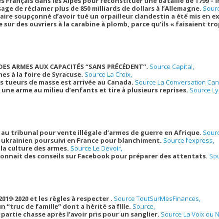
s Français dans les Alpes pour reconstituer une bataille de 1799 – 
age de réclamer plus de 850 milliards de dollars à l’Allemagne.
Sour
taire soupçonné d’avoir tué un orpailleur clandestin a été mis en 
re sur des ouvriers à la carabine à plomb, parce qu’ils « faisaient tr
 DES ARMES AUX CAPACITÉS “SANS PRÉCÉDENT”.
Source Capital,
mes à la foire de Syracuse.
Source La Croix,
s tueurs de masse est arrivée au Canada.
Source La Conversation Ca
rt une arme au milieu d’enfants et tire à plusieurs reprises.
Source L
u tribunal pour vente illégale d’armes de guerre en Afrique.
Sourc
ukrainien poursuivi en France pour blanchiment.
Source l’express,
 la culture des armes.
Source Le Devoir,
donnait des conseils sur Facebook pour préparer des attentats.
Sou
2019-2020 et les règles à respecter .
Source ToutSurMesFinances,
“truc de famille” dont a hérité sa fille.
Source,
 partie chasse après l’avoir pris pour un sanglier.
Source La Voix du N