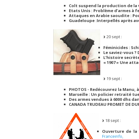
Colt suspend la production de la v
Etats Unis : Problème d’armes à f
Attaques en Arabie saoudite : Po
Guadeloupe :Interpellés après avo
20 sept :
Féminicides : Sc
Le saviez-vous ?
L’histoire secrèt
« 1907 » Une att
19 sept :
PHOTOS - Redécouvrez la Manu, à 
Marseille : Un policier retraité 
Des armes vendues à 6000 dhs dan
CANADA TRUDEAU PROMET DE DUR
18 sept :
Ouverture de la
Franceinfo,