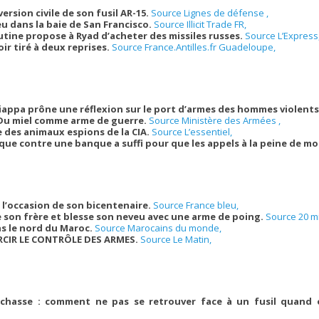
ersion civile de son fusil AR-15.
Source Lignes de défense ,
eu dans la baie de San Francisco.
Source Illicit Trade FR,
utine propose à Ryad d’acheter des missiles russes.
Source L’Express
ir tiré à deux reprises.
Source France.Antilles.fr Guadeloupe,
hiappa prône une réflexion sur le port d’armes des hommes violent
 Du miel comme arme de guerre.
Source Ministère des Armées ,
e des animaux espions de la CIA.
Source L’essentiel,
aque contre une banque a suffi pour que les appels à la peine de mo
l’occasion de son bicentenaire.
Source France bleu,
tue son frère et blesse son neveu avec une arme de poing.
Source 20 m
s le nord du Maroc.
Source Marocains du monde,
CIR LE CONTRÔLE DES ARMES.
Source Le Matin,
 chasse : comment ne pas se retrouver face à un fusil quan