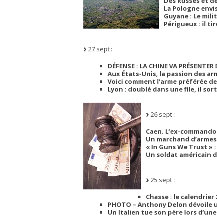
Des Russes et de
La Pologne envis
Guyane : Le mili
Périgueux : il ti
27 sept :
DÉFENSE : LA CHINE VA PRÉSENTER
Aux États-Unis, la passion des ar
Voici comment l’arme préférée de
Lyon : doublé dans une file, il so
26 sept :
Caen. L’ex-commando a
Un marchand d’armes 
« In Guns We Trust » :
Un soldat américain 
25 sept :
Chasse : le calendrier 
PHOTO – Anthony Delon dévoile un 
Un Italien tue son père lors d’une