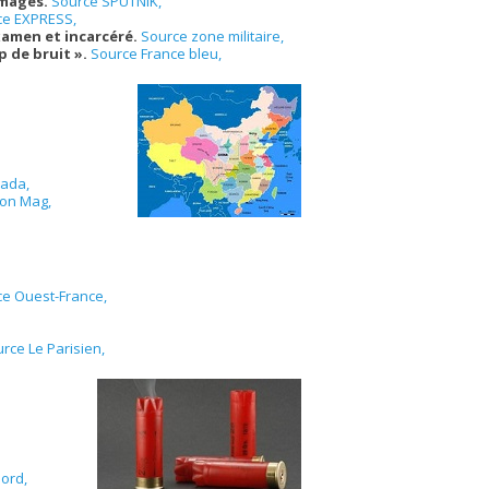
images.
Source SPUTNIK,
ce EXPRESS,
examen et incarcéré.
Source zone militaire,
op de bruit ».
Source France bleu,
nada,
yon Mag,
e Ouest-France,
rce Le Parisien,
ord,