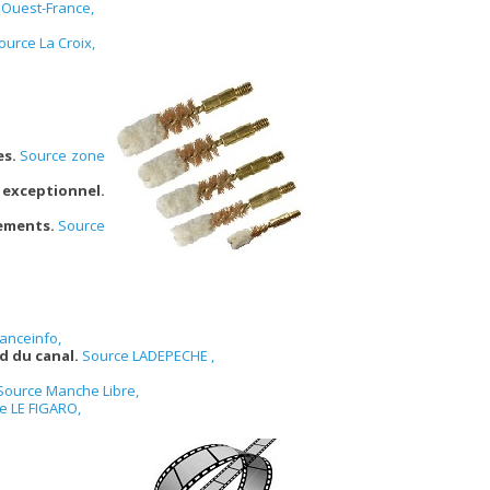
 Ouest-France,
ource La Croix,
es.
Source zone
 exceptionnel.
nements.
Source
anceinfo,
d du canal.
Source LADEPECHE ,
Source Manche Libre,
e LE FIGARO,