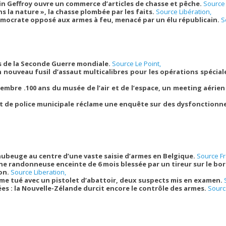
ain Geffroy ouvre un commerce d’articles de chasse et pêche.
Source
ns la nature », la chasse plombée par les faits.
Source Libération,
émocrate opposé aux armes à feu, menacé par un élu républicain.
S
s de la Seconde Guerre mondiale.
Source Le Point,
n nouveau fusil d’assaut multicalibres pour les opérations spécial
embre .100 ans du musée de l’air et de l’espace, un meeting aérien
at de police municipale réclame une enquête sur des dysfonction
ubeuge au centre d’une vaste saisie d’armes en Belgique.
Source Fr
e randonneuse enceinte de 6 mois blessée par un tireur sur le bor
non.
Source Liberation,
e tué avec un pistolet d’abattoir, deux suspects mis en examen.
s : la Nouvelle-Zélande durcit encore le contrôle des armes.
Sourc