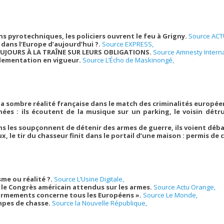
s pyrotechniques, les policiers ouvrent le feu à Grigny.
Source ACT
 dans l’Europe d’aujourd’hui ?.
Source EXPRESS,
UJOURS À LA TRAÎNE SUR LEURS OBLIGATIONS.
Source Amnesty Interna
églementation en vigueur.
Source L’Écho de Maskinongé,
: la sombre réalité française dans le match des criminalités europé
ées : ils écoutent de la musique sur un parking, le voisin détr
ns les soupçonnent de détenir des armes de guerre, ils voient déb
ux, le tir du chasseur finit dans le portail d’une maison : permis de 
me ou réalité ?.
Source L’Usine Digitale,
 le Congrès américain attendus sur les armes.
Source Actu Orange,
s armements concerne tous les Européens ».
Source Le Monde,
mpes de chasse.
Source la Nouvelle République,