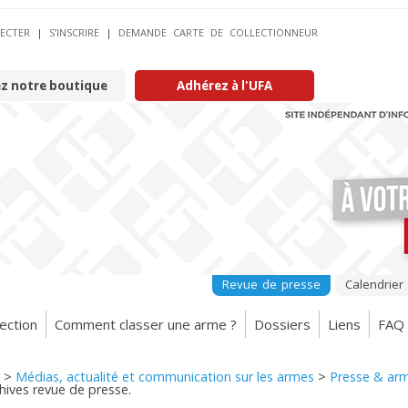
ECTER
|
S’INSCRIRE
|
DEMANDE CARTE DE COLLECTIONNEUR
ez notre boutique
Adhérez à l'UFA
Revue de presse
Calendrier
ection
Comment classer une arme ?
Dossiers
Liens
FAQ
>
Médias, actualité et communication sur les armes
>
Presse & arm
chives revue de presse.