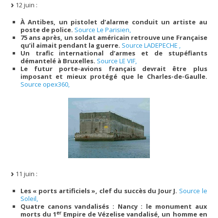
12 juin :
À Antibes, un pistolet d’alarme conduit un artiste au
poste de police.
Source Le Parisien,
75 ans après, un soldat américain retrouve une Française
qu’il aimait pendant la guerre.
Source LADEPECHE ,
Un trafic international d’armes et de stupéfiants
démantelé à Bruxelles.
Source LE VIF,
Le futur porte-avions français devrait être plus
imposant et mieux protégé que le Charles-de-Gaulle.
Source opex360,
11 juin :
Les « ports artificiels », clef du succès du Jour J.
Source le
Soleil,
Quatre canons vandalisés : Nancy : le monument aux
er
morts du 1
Empire de Vézelise vandalisé, un homme en