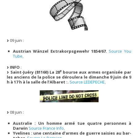
09 juin :
Austrian Wänzel Extrakorpsgewehr 1854/67.
Source You
Tube,
INFO
:
e
Saint-Juéry (81160) La 28
bourse aux armes organisée par
les anciens de la police se déroulera le dimanche 9 juin de 9
h à 17 h à la salle de l’Albaret :.
Source LEDEPECHE,
08 juin :
Australie : Un homme armé tue quatre personnes à
Darwin
Source France Info,
Yvelines : une centaine d’armes de guerre saisies au bar-
tabac.
Source Le Parisien,