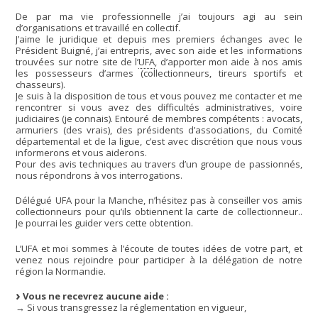
De par ma vie professionnelle j’ai toujours agi au sein
d’organisations et travaillé en collectif.
J’aime le juridique et depuis mes premiers échanges avec le
Président Buigné, j’ai entrepris, avec son aide et les informations
trouvées sur notre site de l’
UFA
, d’apporter mon aide à nos amis
les possesseurs d’armes (collectionneurs, tireurs sportifs et
chasseurs).
Je suis à la disposition de tous et vous pouvez me contacter et me
rencontrer si vous avez des difficultés administratives, voire
judiciaires (je connais). Entouré de membres compétents : avocats,
armuriers (des vrais), des présidents d’associations, du Comité
départemental et de la ligue, c’est avec discrétion que nous vous
informerons et vous aiderons.
Pour des avis techniques au travers d’un groupe de passionnés,
nous répondrons à vos interrogations.
Délégué UFA pour la Manche, n’hésitez pas à conseiller vos amis
collectionneurs pour qu’ils obtiennent la carte de collectionneur..
Je pourrai les guider vers cette obtention.
L’UFA et moi sommes à l’écoute de toutes idées de votre part, et
venez nous rejoindre pour participer à la délégation de notre
région la Normandie.
Vous ne recevrez aucune aide :
→ Si vous transgressez la réglementation en vigueur,