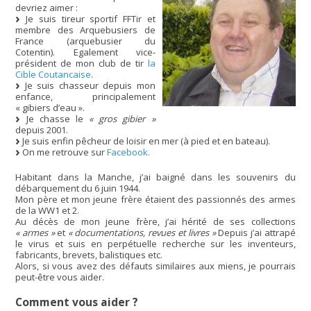
devriez aimer :
Je suis tireur sportif FFTir et
membre des Arquebusiers de
France (arquebusier du
Cotentin). Egalement vice-
président de mon club de tir
la
Cible Coutancaise
.
Je suis chasseur depuis mon
enfance, principalement
« gibiers d’eau ».
Je chasse le
« gros gibier »
depuis 2001.
Je suis enfin pêcheur de loisir en mer (à pied et en bateau).
On me retrouve sur
Facebook.
Habitant dans la Manche, j’ai baigné dans les souvenirs du
débarquement du 6 juin 1944.
Mon père et mon jeune frère étaient des passionnés des armes
de la WW1 et 2.
Au décès de mon jeune frère, j’ai hérité de ses collections
« armes »
et
« documentations, revues et livres »
Depuis j’ai attrapé
le virus et suis en perpétuelle recherche sur les inventeurs,
fabricants, brevets, balistiques etc.
Alors, si vous avez des défauts similaires aux miens, je pourrais
peut-être vous aider.
Comment vous aider ?