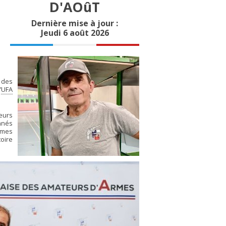
D'AOûT
Dernière mise à jour :
Jeudi 6 août 2026
 des
’
UFA
reurs
onnés
 mes
oire