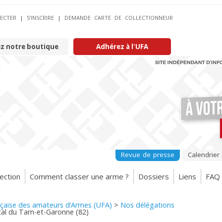
ECTER
|
S’INSCRIRE
|
DEMANDE CARTE DE COLLECTIONNEUR
ez notre boutique
Adhérez à l'UFA
Revue de presse
Calendrier
ection
Comment classer une arme ?
Dossiers
Liens
FAQ
nçaise des amateurs d’Armes (UFA)
>
Nos délégations
l du Tarn-et-Garonne (82)