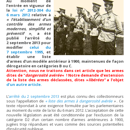
Au moment de
l’entrée en vigueur de
la
loi n° 2012-304 du
6 mars 2012
relative à
« l’établissement d’un
contrôle des armes
modernes, simplifié et
préventif »
, a été
publié l’arrêté du
2 septembre 2013 pour
modifier
celui du
7 septembre 1995
, et
établir une liste
d’armes d’un modèle antérieur à 1900, maintenues de façon
dérogatoire en catégories B ou C.
Attention, nous ne traitons dans cet article que les armes
dites de "
dangerosité avérée
« ! Notre demande d’extension
de la liste des armes déclassées, dites »
libérées"
a l’objet
d’un autre article.
L’
arrêté du 2 septembre 2013
est plus connu des collectionneurs
sous l’appellation de
« liste des armes à dangerosité avérée
»
. Ce
texte répondait à une exigence formulée par les parlementaires
au moment du vote de la loi du 6 mars 2012. L’acceptation de cette
nouvelle législation avait été conditionnée par l’exclusion de la
catégorie D2 d’un certain nombre d’armes antérieures à 1900,
jugées trop répandues et vues comme des sources potentielles
d’insécurité publique.