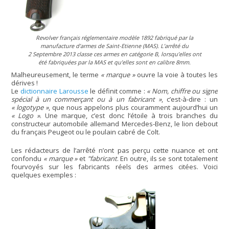
Revolver français réglementaire modèle 1892 fabriqué par la
manufacture d’armes de Saint-Etienne (MAS). L’arrêté du
2 Septembre 2013 classe ces armes en catégorie B, lorsqu’elles ont
été fabriquées par la MAS et qu’elles sont en calibre 8mm.
Malheureusement, le terme
« marque »
ouvre la voie à toutes les
dérives !
Le
dictionnaire Larousse
le définit comme :
« Nom, chiffre ou signe
spécial à un commerçant ou à un fabricant »
, c’est-à-dire : un
« logotype »
, que nous appelons plus couramment aujourd’hui un
« Logo »
. Une marque, c’est donc l’étoile à trois branches du
constructeur automobile allemand Mercedes-Benz, le lion debout
du français Peugeot ou le poulain cabré de Colt.
Les rédacteurs de l’arrêté n’ont pas perçu cette nuance et ont
confondu
« marque »
et
"fabricant
. En outre, ils se sont totalement
fourvoyés sur les fabricants réels des armes citées. Voici
quelques exemples :