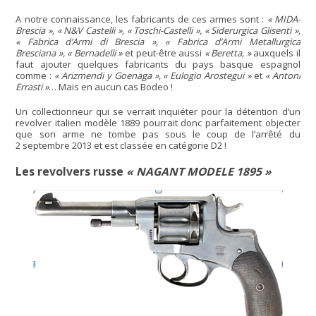
A notre connaissance, les fabricants de ces armes sont :
« MIDA-
Brescia », « N&V Castelli », « Toschi-Castelli », « Siderurgica Glisenti »,
« Fabrica d’Armi di Brescia », « Fabrica d’Armi Metallurgica
Bresciana », « Bernadelli »
et peut-être aussi
« Beretta, »
auxquels il
faut ajouter quelques fabricants du pays basque espagnol
comme :
« Arizmendi y Goenaga », « Eulogio Arostegui »
et
« Antoni
Errasti »
… Mais en aucun cas Bodeo !
Un collectionneur qui se verrait inquiéter pour la détention d’un
revolver italien modèle 1889 pourrait donc parfaitement objecter
que son arme ne tombe pas sous le coup de l’arrêté du
2 septembre 2013 et est classée en catégorie D2 !
Les revolvers russe
« NAGANT MODELE 1895 »