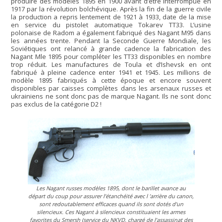
produire des modèles 1895 en 1900 avant d’être interrompue en
1917 par la révolution bolchévique. Après la fin de la guerre civile
la production a repris lentement de 1921 à 1933, date de la mise
en service du pistolet automatique Tokarev TT33. L’usine
polonaise de Radom a également fabriqué des Nagant M95 dans
les années trente. Pendant la Seconde Guerre Mondiale, les
Soviétiques ont relancé à grande cadence la fabrication des
Nagant Mle 1895 pour compléter les TT33 disponibles en nombre
trop réduit. Les manufactures de Toula et d’Ishevsk en ont
fabriqué à pleine cadence enter 1941 et 1945. Les millions de
modèle 1895 fabriqués à cette époque et encore souvent
disponibles par caisses complètes dans les arsenaux russes et
ukrainiens ne sont donc pas de marque Nagant. Ils ne sont donc
pas exclus de la catégorie D2 !
Les Nagant russes modèles 1895, dont le barillet avance au
départ du coup pour assurer l’étanchéité avec l ’arrière du canon,
sont redoutablement efficaces quand ils sont dotés d’un
silencieux. Ces Nagant à silencieux constituaient les armes
favorites du Smersh (service du NKVD, chargé de l’assassinat des