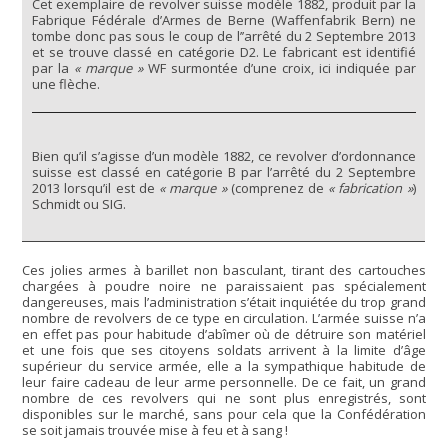
Cet exemplaire de revolver suisse modèle 1882, produit par la
Fabrique Fédérale d’Armes de Berne (Waffenfabrik Bern) ne
tombe donc pas sous le coup de l’’arrêté du 2 Septembre 2013
et se trouve classé en catégorie D2. Le fabricant est identifié
par la
« marque »
WF surmontée d’une croix, ici indiquée par
une flèche.
Bien qu’il s’agisse d’un modèle 1882, ce revolver d’ordonnance
suisse est classé en catégorie B par l’arrêté du 2 Septembre
2013 lorsqu’il est de
« marque »
(comprenez de
« fabrication »
)
Schmidt ou SIG.
Ces jolies armes à barillet non basculant, tirant des cartouches
chargées à poudre noire ne paraissaient pas spécialement
dangereuses, mais l’administration s’était inquiétée du trop grand
nombre de revolvers de ce type en circulation. L’armée suisse n’a
en effet pas pour habitude d’abîmer où de détruire son matériel
et une fois que ses citoyens soldats arrivent à la limite d’âge
supérieur du service armée, elle a la sympathique habitude de
leur faire cadeau de leur arme personnelle. De ce fait, un grand
nombre de ces revolvers qui ne sont plus enregistrés, sont
disponibles sur le marché, sans pour cela que la Confédération
se soit jamais trouvée mise à feu et à sang !