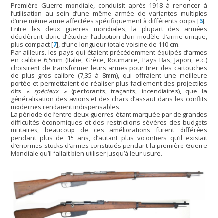
Première Guerre mondiale, conduisit après 1918 à renoncer à
l’utilisation au sein d’une même armée de variantes multiples
d’une même arme affectées spécifiquement à différents corps
[
6
]
.
Entre les deux guerres mondiales, la plupart des armées
décidèrent donc d’étudier l’adoption d’un modèle d’arme unique,
plus compact
[
7
]
, d’une longueur totale voisine de 110 cm.
Par ailleurs, les pays qui étaient précédemment équipés d’armes
en calibre 6,5mm (Italie, Grèce, Roumanie, Pays Bas, Japon, etc.)
choisirent de transformer leurs armes pour tirer des cartouches
de plus gros calibre (7,35 à 8mm), qui offraient une meilleure
portée et permettaient de réaliser plus facilement des projectiles
dits
« spéciaux »
(perforants, traçants, incendiaires), que la
généralisation des avions et des chars d’assaut dans les conflits
modernes rendaient indispensables.
La période de l’entre-deux-guerres étant marquée par de grandes
difficultés économiques et des restrictions sévères des budgets
militaires, beaucoup de ces améliorations furent différées
pendant plus de 15 ans, d’autant plus volontiers qu’il existait
d’énormes stocks d’armes constitués pendant la première Guerre
Mondiale qu’il fallait bien utiliser jusqu’à leur usure.