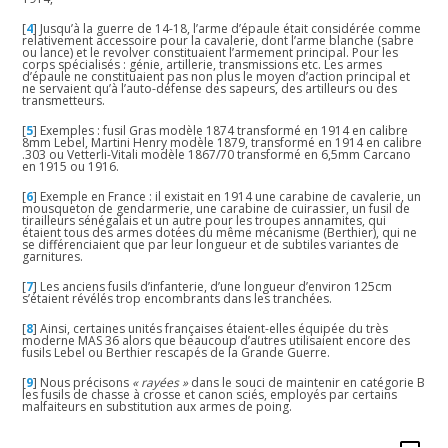
[
4
]
Jusqu’à la guerre de 14-18, l’arme d’épaule était considérée comme
relativement accessoire pour la cavalerie, dont l’arme blanche (sabre
ou lance) et le revolver constituaient l’armement principal. Pour les
corps spécialisés : génie, artillerie, transmissions etc. Les armes
d’épaule ne constituaient pas non plus le moyen d’action principal et
ne servaient qu’à l’auto-défense des sapeurs, des artilleurs ou des
transmetteurs.
[
5
]
Exemples : fusil Gras modèle 1874 transformé en 1914 en calibre
8mm Lebel, Martini Henry modèle 1879, transformé en 1914 en calibre
.303 ou Vetterli-Vitali modèle 1867/70 transformé en 6,5mm Carcano
en 1915 ou 1916.
[
6
]
Exemple en France : il existait en 1914 une carabine de cavalerie, un
mousqueton de gendarmerie, une carabine de cuirassier, un fusil de
tirailleurs sénégalais et un autre pour les troupes annamites, qui
étaient tous des armes dotées du même mécanisme (Berthier), qui ne
se différenciaient que par leur longueur et de subtiles variantes de
garnitures.
[
7
]
Les anciens fusils d’infanterie, d’une longueur d’environ 125cm
s’étaient révélés trop encombrants dans les tranchées.
[
8
]
Ainsi, certaines unités françaises étaient-elles équipée du très
moderne MAS 36 alors que beaucoup d’autres utilisaient encore des
fusils Lebel ou Berthier rescapés de la Grande Guerre.
[
9
]
Nous précisons
« rayées »
dans le souci de maintenir en catégorie B
les fusils de chasse à crosse et canon sciés, employés par certains
malfaiteurs en substitution aux armes de poing.