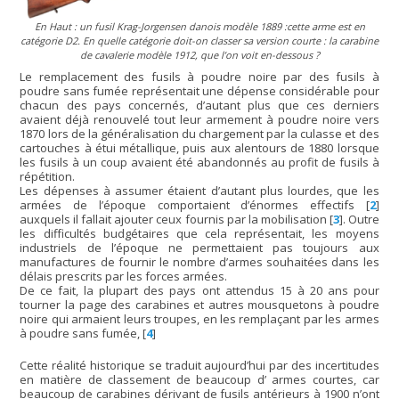
En Haut : un fusil Krag-Jorgensen danois modèle 1889 :cette arme est en
catégorie D2. En quelle catégorie doit-on classer sa version courte : la carabine
de cavalerie modèle 1912, que l’on voit en-dessous ?
Le remplacement des fusils à poudre noire par des fusils à
poudre sans fumée représentait une dépense considérable pour
chacun des pays concernés, d’autant plus que ces derniers
avaient déjà renouvelé tout leur armement à poudre noire vers
1870 lors de la généralisation du chargement par la culasse et des
cartouches à étui métallique, puis aux alentours de 1880 lorsque
les fusils à un coup avaient été abandonnés au profit de fusils à
répétition.
Les dépenses à assumer étaient d’autant plus lourdes, que les
armées de l’époque comportaient d’énormes effectifs
[
2
]
auxquels il fallait ajouter ceux fournis par la mobilisation
[
3
]
. Outre
les difficultés budgétaires que cela représentait, les moyens
industriels de l’époque ne permettaient pas toujours aux
manufactures de fournir le nombre d’armes souhaitées dans les
délais prescrits par les forces armées.
De ce fait, la plupart des pays ont attendus 15 à 20 ans pour
tourner la page des carabines et autres mousquetons à poudre
noire qui armaient leurs troupes, en les remplaçant par les armes
à poudre sans fumée,
[
4
]
Cette réalité historique se traduit aujourd’hui par des incertitudes
en matière de classement de beaucoup d’ armes courtes, car
beaucoup de carabines dérivant de fusils antérieurs à 1900 n’ont