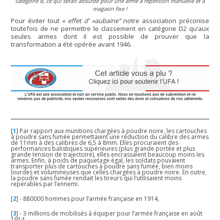
catégorie B, ce qui serait absurde pour une arme à répétition manuelle et à
magasin fixe !
Pour éviter tout
« effet d’ »aubaine"
notre association préconise
toutefois de ne permettre le classement en catégorie D2 qu’aux
seules armes dont il est possible de prouver que la
transformation a été opérée avant 1946.
[
1
]
Par rapport aux munitions chargées à poudre noire, les cartouches
à poudre sans fumée permettaient une réduction du calibre des armes
de 11mm à des calibres de 6,5 à 8mm. Elles procuraient des
performances balistiques supérieures (plus grande portée et plus
grande tension de trajectoire), elles encrassaient beaucoup moins les
armes. Enfin, à poids de paquetage égal, les soldats pouvaient
transporter plus de cartouches à poudre sans fumée, bien moins
lourdes et volumineuses que celles chargées à poudre noire. En outre,
la poudre sans fumée rendait les tireurs qui l’utilisaient moins
repérables par l’ennemi.
[
2
]
- 880000 hommes pour l’armée française en 1914,
[
3
]
- 3 millions de mobilisés à équiper pour l’armée française en août
1914,