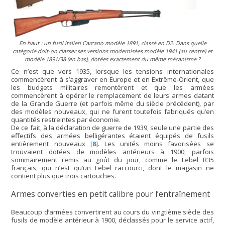
En haut : un fusil italien Carcano modèle 1891, classé en D2. Dans quelle
catégorie doit-on classer ses versions modernisées modèle 1941 (au centre) et
modèle 1891/38 (en bas), dotées exactement du même mécanisme ?
Ce n’est que vers 1935, lorsque les tensions internationales
commencèrent à s’aggraver en Europe et en Extrême-Orient, que
les budgets militaires remontèrent et que les armées
commencèrent à opérer le remplacement de leurs armes datant
de la Grande Guerre (et parfois même du siècle précédent), par
des modèles nouveaux, qui ne furent toutefois fabriqués qu’en
quantités restreintes par économie.
De ce fait, à la déclaration de guerre de 1939, seule une partie des
effectifs des armées belligérantes étaient équipés de fusils
entièrement nouveaux
[
8
]
. Les unités moins favorisées se
trouvaient dotées de modèles antérieurs à 1900, parfois
sommairement remis au goût du jour, comme le Lebel R35
français, qui n’est qu’un Lebel raccourci, dont le magasin ne
contient plus que trois cartouches.
Armes converties en petit calibre pour l’entraînement
Beaucoup d’armées convertirent au cours du vingtième siècle des
fusils de modèle antérieur à 1900, déclassés pour le service actif,