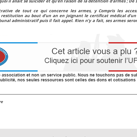
i il allait se suicider et qu’en raison de la détention d’armes ; De s
strative de tout ce qui concerne les armes, y Compris les acces
 restitution au bout d’un an en joignant le certificat médical d’un
ibunal administratif puis il fait appel. Rien n’y a fait, ses armes sero
re