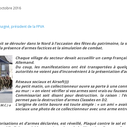
’octobre 2016
uigné, président de la FPVA
it se dérouler dans le Nord à l’occasion des fêtes du patrimoine, la s
la présence d’armes factices et la simulation de combat.
Chaque village du secteur devait accueillir un camp Françai
Allemand.
Du coup, les manifestations ont été transportées à quelq
autorités ne voient pas d’inconvénient à la présentation d’a
Réseaux sociaux et
Airsoft}}}
Au petit matin, un collectionneur ouvre sa porte à une conn
au mur :
« on vient vérifier si vos armes sont vrais ou fausses
Commissariat soit disant pour destruction. la raison : l’é
permet pas la destruction d’armes Classées en D2.
L’origine de cette bavure est toute simple :
« un ami »
avait
M.C.) a
sociaux une photo de ce collectionneur avec une arme entre
orisations et d’armes déclarées, est réveillé, Plaqué contre le sol e