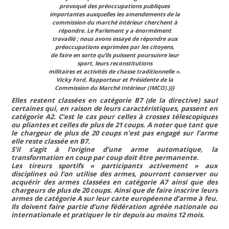
provoqué des préoccupations publiques
importantes auxquelles les amendements de la
commission du marché intérieur cherchent à
répondre. Le Parlement y a énormément
travaillé ; nous avons essayé de répondre aux
préoccupations exprimées par les citoyens,
de faire en sorte qu’ils puissent poursuivre leur
sport, leurs reconstitutions
militaires et activités de chasse traditionnelle ».
Vicky Ford, Rapporteur et Présidente de la
Commission du Marché Intérieur (IMCO).
}}}
Elles restent classées en catégorie B7 (de la directive) sauf
certaines qui, en raison de leurs caractéristiques, passent en
catégorie A2. C’est le cas pour celles à crosses télescopiques
ou pliantes et celles de plus de 21 coups. A noter que tant que
le chargeur de plus de 20 coups n’est pas engagé sur l’arme
elle reste classée en B7.
S’il s’agit à l’origine d’une arme automatique, la
transformation en coup par coup doit être permanente.
Les tireurs sportifs
« participants activement »
aux
disciplines où l’on utilise des armes, pourront conserver ou
acquérir des armes classées en catégorie A7 ainsi que des
chargeurs de plus de 20 coups. Ainsi que de faire inscrire leurs
armes de catégorie A sur leur carte européenne d’arme à feu.
Ils doivent faire partie d’une fédération agréée nationale ou
internationale et pratiquer le tir depuis au moins 12 mois.