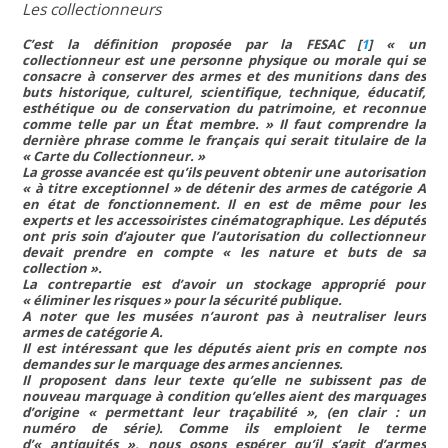
Les collectionneurs
C’est la définition proposée par la FESAC
[
1
]
« un
collectionneur est une personne physique ou morale qui se
consacre à conserver des armes et des munitions dans des
buts historique, culturel, scientifique, technique, éducatif,
esthétique ou de conservation du patrimoine, et reconnue
comme telle par un État membre. »
Il faut comprendre la
dernière phrase comme le français qui serait titulaire de la
« Carte du Collectionneur. »
La grosse avancée est qu’ils peuvent obtenir une autorisation
« à titre exceptionnel » de détenir des armes de catégorie A
en état de fonctionnement. Il en est de même pour les
experts et les accessoiristes cinématographique. Les députés
ont pris soin d’ajouter que l’autorisation du collectionneur
devait prendre en compte
« les nature et buts de sa
collection ».
La contrepartie est d’avoir un stockage approprié pour
« éliminer les risques »
pour la sécurité publique.
A noter que les musées n’auront pas à neutraliser leurs
armes de catégorie A.
Il est intéressant que les députés aient pris en compte nos
demandes sur le marquage des armes anciennes.
Il proposent dans leur texte qu’elle ne subissent pas de
nouveau marquage à condition qu’elles aient des marquages
d’origine
« permettant leur traçabilité »
, (en clair : un
numéro de série). Comme ils emploient le terme
d’
« antiquités »
, nous osons espérer qu’il s’agit d’armes