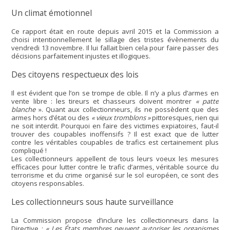
Un climat émotionnel
Ce rapport était en route depuis avril 2015 et la Commission a
choisi intentionnellement le sillage des tristes évènements du
vendredi 13 novembre. Il lui fallait bien cela pour faire passer des
décisions parfaitement injustes et illogiques.
Des citoyens respectueux des lois
Il est évident que l’on se trompe de cible. Il n’y a plus d’armes en
vente libre : les tireurs et chasseurs doivent montrer
« patte
blanche
». Quant aux collectionneurs, ils ne possèdent que des
armes hors d’état ou des
« vieux tromblons »
pittoresques, rien qui
ne soit interdit. Pourquoi en faire des victimes expiatoires, faut-il
trouver des coupables inoffensifs ? Il est exact que de lutter
contre les véritables coupables de trafics est certainement plus
compliqué !
Les collectionneurs appellent de tous leurs voeux les mesures
efficaces pour lutter contre le trafic d’armes, véritable source du
terrorisme et du crime organisé sur le sol européen, ce sont des
citoyens responsables.
Les collectionneurs sous haute surveillance
La Commission propose d’inclure les collectionneurs dans la
Directive :
« Les États membres peuvent autoriser les organismes