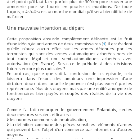
à tel point qu’il faut faire parfois plus de 300 km pour trouver une
armurerie pour se fournir en poudre et munitions. De toute
façons, «
la toile »
est un marché mondial qu’il sera bien difficile de
maîtriser.
Une mauvaise intention au départ
Cette proposition absurde complètement délirante est le fruit
d’une idéologie anti-armes de deux commissaires
[
1
]
. Il est évident
qu’elle n’aura aucun effet sur les armes détenues par les
terroristes qui sont des armes automatiques achetées hors de
tout cadre légal et non semi-automatiques achetées avec
autorisation (en France). Serait-ce le prélude à des décisions
futures encore plus radicales ?
En tout cas, quelle que soit la conclusion de cet épisode, cela
laissera dans l’esprit des amateurs une impression d’une
dictature douce dans laquelle le pouvoir n’est plus exercé par les
représentants élus des citoyens mais par une entité anonyme de
fonctionnaires bien payés et coupés des réalités de la vie des
citoyens.
Comme l’a fait remarquer le gouvernement Finlandais, seules
deux mesures seraient efficaces :
les normes communes de neutralisation,
la définition commune des pièces sensibles -éléments d’armes
qui peuvent faire l’objet d’un commerce par Internet ou d’autres
moyens.