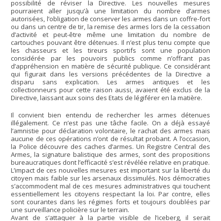
possibilité de réviser la Directive. Les nouvelles mesures
pourraient aller jusqu’à une limitation du nombre d’armes
autorisées, l’obligation de conserver les armes dans un coffre-fort
ou dans un centre de tir, la remise des armes lors de la cessation
d’activité et peut-être même une limitation du nombre de
cartouches pouvant être détenues. Il n’est plus tenu compte que
les chasseurs et les tireurs sportifs sont une population
considérée par les pouvoirs publics comme n’offrant pas
d’appréhension en matière de sécurité publique. Ce considérant
qui figurait dans les versions précédentes de la Directive a
disparu sans explication. Les armes antiques et les
collectionneurs pour cette raison aussi, avaient été exclus de la
Directive, laissant aux soins des Etats de légiférer en la matière.
Il convient bien entendu de rechercher les armes détenues
illégalement. Ce n’est pas une tâche facile. On a déjà essayé
l’amnistie pour déclaration volontaire, le rachat des armes mais
aucune de ces opérations n’ont de résultat probant. A l’occasion,
la Police découvre des caches d’armes. Un Registre Central des
Armes, la signature balistique des armes, sont des propositions
bureaucratiques dont l’efficacité s’est révélée relative en pratique.
L’impact de ces nouvelles mesures est important sur la liberté du
citoyen mais faible sur les arsenaux dissimulés. Nos démocraties
s’accommodent mal de ces mesures administratives qui touchent
essentiellement les citoyens respectant la loi. Par contre, elles
sont courantes dans les régimes forts et toujours doublées par
une surveillance policière sur le terrain.
Avant de s’attaquer à la partie visible de l’iceberg, il serait