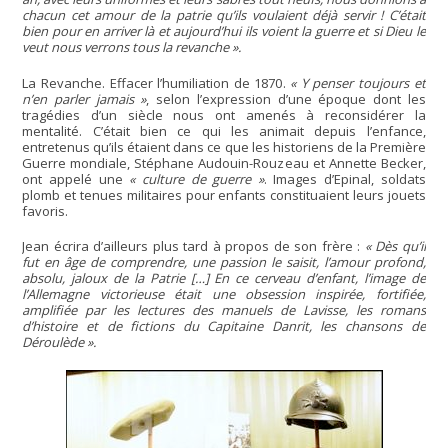
chacun cet amour de la patrie qu’ils voulaient déjà servir ! C’était
bien pour en arriver là et aujourd’hui ils voient la guerre et si Dieu le
veut nous verrons tous la revanche ».
La Revanche. Effacer l’humiliation de 1870.
« Y penser toujours et
n’en parler jamais »
, selon l’expression d’une époque dont les
tragédies d’un siècle nous ont amenés à reconsidérer la
mentalité. C’était bien ce qui les animait depuis l’enfance,
entretenus qu’ils étaient dans ce que les historiens de la Première
Guerre mondiale, Stéphane Audouin-Rouzeau et Annette Becker,
ont appelé une
« culture de guerre »
. Images d’Epinal, soldats
plomb et tenues militaires pour enfants constituaient leurs jouets
favoris.
Jean écrira d’ailleurs plus tard à propos de son frère :
« Dès qu’il
fut en âge de comprendre, une passion le saisit, l’amour profond,
absolu, jaloux de la Patrie […] En ce cerveau d’enfant, l’image de
l’Allemagne victorieuse était une obsession inspirée, fortifiée,
amplifiée par les lectures des manuels de Lavisse, les romans
d’histoire et de fictions du Capitaine Danrit, les chansons de
Déroulède ».