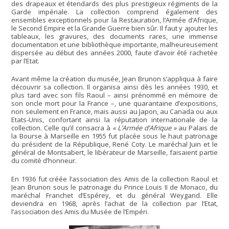
des drapeaux et étendards des plus prestigieux régiments de la
Garde impériale. La collection comprend également des
ensembles exceptionnels pour la Restauration, l’Armée d’Afrique,
le Second Empire et la Grande Guerre bien sûr. Il faut y ajouter les
tableaux, les gravures, des documents rares, une immense
documentation et une bibliothèque importante, malheureusement
dispersée au début des années 2000, faute d’avoir été rachetée
par l’Etat.
Avant même la création du musée, Jean Brunon s’appliqua à faire
découvrir sa collection. Il organisa ainsi dès les années 1930, et
plus tard avec son fils Raoul – ainsi prénommé en mémoire de
son oncle mort pour la France –, une quarantaine d’expositions,
non seulement en France, mais aussi au Japon, au Canada ou aux
Etats-Unis, confortant ainsi la réputation internationale de la
collection. Celle qu’il consacra à
« L’Armée d’Afrique »
au Palais de
la Bourse à Marseille en 1955 fut placée sous le haut patronage
du président de la République, René Coty. Le maréchal Juin et le
général de Montsabert, le libérateur de Marseille, faisaient partie
du comité d’honneur.
En 1936 fut créée l’association des Amis de la collection Raoul et
Jean Brunon sous le patronage du Prince Louis II de Monaco, du
maréchal Franchet d’Espérey, et du général Weygand. Elle
deviendra en 1968, après l’achat de la collection par l’Etat,
l’association des Amis du Musée de l’Empéri.