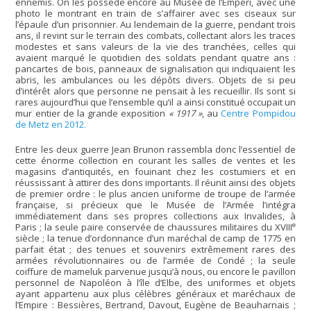
ennemis. On les possède encore au Musée de l’Empéri, avec une
photo le montrant en train de s’affairer avec ses ciseaux sur
l’épaule d’un prisonnier. Au lendemain de la guerre, pendant trois
ans, il revint sur le terrain des combats, collectant alors les traces
modestes et sans valeurs de la vie des tranchées, celles qui
avaient marqué le quotidien des soldats pendant quatre ans :
pancartes de bois, panneaux de signalisation qui indiquaient les
abris, les ambulances ou les dépôts divers. Objets de si peu
d’intérêt alors que personne ne pensait à les recueillir. Ils sont si
rares aujourd’hui que l’ensemble qu’il a ainsi constitué occupait un
mur entier de la grande exposition
« 1917 »
, au
Centre Pompidou
de Metz en 2012.
Entre les deux guerre Jean Brunon rassembla donc l’essentiel de
cette énorme collection en courant les salles de ventes et les
magasins d’antiquités, en fouinant chez les costumiers et en
réussissant à attirer des dons importants. Il réunit ainsi des objets
de premier ordre : le plus ancien uniforme de troupe de l’armée
française, si précieux que le Musée de l’Armée l’intégra
immédiatement dans ses propres collections aux Invalides, à
e
Paris ; la seule paire conservée de chaussures militaires du XVIII
siècle ; la tenue d’ordonnance d’un maréchal de camp de 1775 en
parfait état ; des tenues et souvenirs extrêmement rares des
armées révolutionnaires ou de l’armée de Condé ; la seule
coiffure de mameluk parvenue jusqu’à nous, ou encore le pavillon
personnel de Napoléon à l’île d’Elbe, des uniformes et objets
ayant appartenu aux plus célèbres généraux et maréchaux de
l’Empire : Bessières, Bertrand, Davout, Eugène de Beauharnais ;