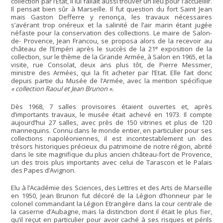
collection par l’Etat, il lui fallait aussi trouver un lieu pour l’accueillir.
Il pensait bien sûr à Marseille. Il fut question du fort Saint Jean
mais Gaston Defferre y renonça, les travaux nécessaires
s’avérant trop onéreux et la salinité de l’air marin étant jugée
néfaste pour la conservation des collections. Le maire de Salon-
de- Provence, Jean Francou, se proposa alors de la recevoir au
e
château de l’Empéri après le succès de la 21
exposition de la
collection, sur le thème de la Grande Armée, à Salon en 1965, et la
visite, rue Consolat, deux ans plus tôt, de Pierre Messmer,
ministre des Armées, qui la fit acheter par l’Etat. Elle fait donc
depuis partie du Musée de l’Armée, avec la mention spécifique
« collection Raoul et Jean Brunon ».
Dès 1968, 7 salles provisoires étaient ouvertes et, après
d’importants travaux, le musée était achevé en 1973. Il compte
aujourd’hui 27 salles, avec près de 150 vitrines et plus de 120
mannequins. Connu dans le monde entier, en particulier pour ses
collections napoléoniennes, il est incontestablement un des
trésors historiques précieux du patrimoine de notre région, abrité
dans le site magnifique du plus ancien château-fort de Provence,
un des trois plus importants avec celui de Tarascon et le Palais
des Papes d’Avignon.
Elu à l’Académie des Sciences, des Lettres et des Arts de Marseille
en 1950, Jean Brunon fut décoré de la Légion d’honneur par le
colonel commandant la Légion Etrangère dans la cour centrale de
la caserne d’Aubagne, mais la distinction dont il était le plus fier,
qu’il reçut en particulier pour avoir caché à ses risques et périls