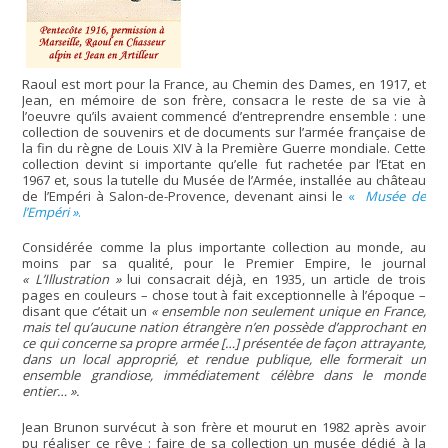
Raoul est mort pour la France, au Chemin des Dames, en 1917, et
Jean, en mémoire de son frère, consacra le reste de sa vie à
l’oeuvre qu’ils avaient commencé d’entreprendre ensemble : une
collection de souvenirs et de documents sur l’armée française de
la fin du règne de Louis XIV à la Première Guerre mondiale. Cette
collection devint si importante qu’elle fut rachetée par l’Etat en
1967 et, sous la tutelle du Musée de l’Armée, installée au château
de l’Empéri à Salon-de-Provence, devenant ainsi le
«
Musée de
l’Empéri »
.
Considérée comme la plus importante collection au monde, au
moins par sa qualité, pour le Premier Empire, le journal
« L’Illustration »
lui consacrait déjà, en 1935, un article de trois
pages en couleurs – chose tout à fait exceptionnelle à l’époque –
disant que c’était un
« ensemble non seulement unique en France,
mais tel qu’aucune nation étrangère n’en possède d’approchant en
ce qui concerne sa propre armée […] présentée de façon attrayante,
dans un local approprié, et rendue publique, elle formerait un
ensemble grandiose, immédiatement célèbre dans le monde
entier… ».
Jean Brunon survécut à son frère et mourut en 1982 après avoir
pu réaliser ce rêve : faire de sa collection un musée dédié à la