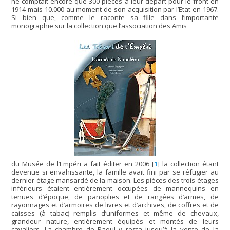
ne comptait encore que 300 pièces à leur départ pour le front en
1914 mais 10.000 au moment de son acquisition par l’Etat en 1967.
Si bien que, comme le raconte sa fille dans l’importante
monographie sur la collection que l’association des Amis
du Musée de l’Empéri a fait éditer en 2006
[
1
]
la collection étant
devenue si envahissante, la famille avait fini par se réfugier au
dernier étage mansardé de la maison. Les pièces des trois étages
inférieurs étaient entièrement occupées de mannequins en
tenues d’époque, de panoplies et de rangées d’armes, de
rayonnages et d’armoires de livres et d’archives, de coffres et de
caisses (à tabac) remplis d’uniformes et même de chevaux,
grandeur nature, entièrement équipés et montés de leurs
cavaliers. La chambre de Raoul y resta jusqu’à la vente de la