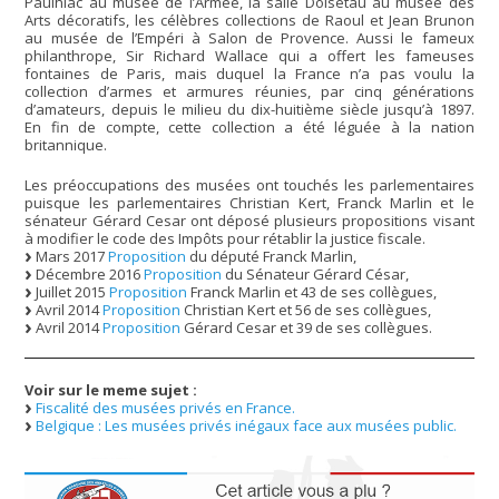
Paulhiac au musée de l’Armée, la salle Doisetau au musée des
Arts décoratifs, les célèbres collections de Raoul et Jean Brunon
au musée de l’Empéri à Salon de Provence. Aussi le fameux
philanthrope, Sir Richard Wallace qui a offert les fameuses
fontaines de Paris, mais duquel la France n’a pas voulu la
collection d’armes et armures réunies, par cinq générations
d’amateurs, depuis le milieu du dix-huitième siècle jusqu’à 1897.
En fin de compte, cette collection a été léguée à la nation
britannique.
Les préoccupations des musées ont touchés les parlementaires
puisque les parlementaires Christian Kert, Franck Marlin et le
sénateur Gérard Cesar ont déposé plusieurs propositions visant
à modifier le code des Impôts pour rétablir la justice fiscale.
Mars 2017
Proposition
du député Franck Marlin,
Décembre 2016
Proposition
du Sénateur Gérard César,
Juillet 2015
Proposition
Franck Marlin et 43 de ses collègues,
Avril 2014
Proposition
Christian Kert et 56 de ses collègues,
Avril 2014
Proposition
Gérard Cesar et 39 de ses collègues.
Voir sur le meme sujet :
Fiscalité des musées privés en France.
Belgique : Les musées privés inégaux face aux musées public.