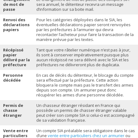
de mot de
sera annuel, le détenteur recevra un message
passe
d’information sur sa boite mail.
Renvoi des
Pour les catégories déployées dans le SIA, les
déclarations
éventuelles déclarations papier seront renvoyées
papiers
par les préfectures à l’armurier qui devra
recontacter l’acheteur pour faire la transaction de la
manière prévue par les textes.
Récépissé
Tant que votre râtelier numérique n’est pas à jour,
papier
ils sont à conserver impérativement puisque plus
délivré par la
aucun récépissé ne sera délivré avec le SIA et les
préfecture
préfectures ne délivreront plus de duplicata.
Personne
En cas de décès du détenteur, le blocage du compte
décédée
sera effectué par la préfecture. Cette action
bloquera le compte mais pas le transfert des armes
depuis son compte. Un armurier peut donc
récupérer les armes d’une personne décédée.
Permis de
Un chasseur étranger résidant en France qui
chasse
possède un permis de chasser étranger valable
étranger
peut créer son compte SIA si celui-ci est accompagné
de sa validation française.
Vente entre
Un compte SIA préalable sera obligatoire dans le cas
particuliers
d’une
vente entre particuliers chez un armurier
ou