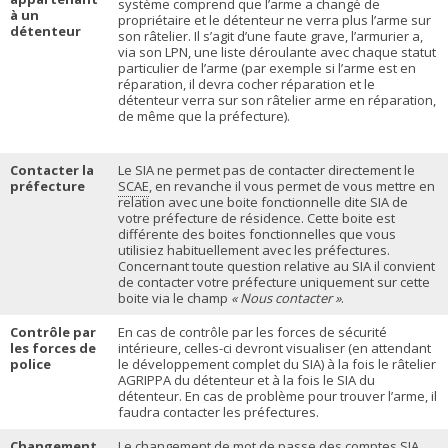
système comprend que l’arme a changé de
à un
propriétaire et le détenteur ne verra plus l’arme sur
détenteur
son râtelier. Il s’agit d’une faute grave, l’armurier a,
via son LPN, une liste déroulante avec chaque statut
particulier de l’arme (par exemple si l’arme est en
réparation, il devra cocher réparation et le
détenteur verra sur son râtelier arme en réparation,
de même que la préfecture).
Contacter la
Le SIA ne permet pas de contacter directement le
préfecture
SCAE
, en revanche il vous permet de vous mettre en
relation avec une boite fonctionnelle dite SIA de
votre préfecture de résidence. Cette boite est
différente des boites fonctionnelles que vous
utilisiez habituellement avec les préfectures.
Concernant toute question relative au SIA il convient
de contacter votre préfecture uniquement sur cette
boite via le champ
« Nous contacter »
.
Contrôle par
En cas de contrôle par les forces de sécurité
les forces de
intérieure, celles-ci devront visualiser (en attendant
police
le développement complet du SIA) à la fois le râtelier
AGRIPPA du détenteur et à la fois le SIA du
détenteur. En cas de problème pour trouver l’arme, il
faudra contacter les préfectures.
Changement
Le changement de mot de passe des comptes SIA