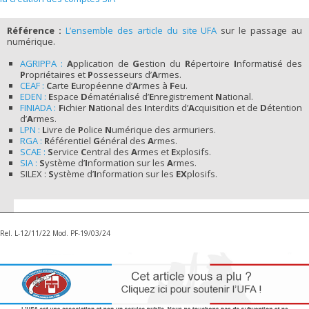
Référence :
L’ensemble des article du site UFA
sur le passage au
numérique.
AGRIPPA :
A
pplication de
G
estion du
R
épertoire
I
nformatisé des
P
ropriétaires et
P
ossesseurs d’
A
rmes.
CEAF :
C
arte
E
uropéenne d’
A
rmes à
F
eu.
EDEN :
E
space
D
ématérialisé d’
E
nregistrement
N
ational.
FINIADA :
F
ichier
N
ational des
I
nterdits d’
A
cquisition et de
D
étention
d’
A
rmes.
LPN :
L
ivre de
P
olice
N
umérique des armuriers.
RGA :
R
éférentiel
G
énéral des
A
rmes.
SCAE :
S
ervice
C
entral des
A
rmes et
E
xplosifs.
SIA :
S
ystème d’
I
nformation sur les
A
rmes.
SILEX :
S
ystème d’
I
nformation sur les
EX
plosifs.
Rel. L-12/11/22
Mod. PF-19/03/24