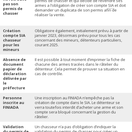
permis de chasser et qui décide de revendre ses
pas son
armes a l’obligation de créer son compte
SIA
et doit
permis de
demander un duplicata de son permis afin de
chasser
réaliser la vente.
Création
Obligatoire également, initialement prévu à partir de
compte SIA
janvier 2023, désormais prévu pour tous les cas
chasseur
concernant des mineurs, détenteurs particuliers,
pour les
courant 2025.
mineurs
Absence de
Il est possible à tout moment d’imprimer la fiche de
document
chacune des armes tracées dans le râtelier du
papier de
détenteur. Cela permet de prouver sa situation en
déclaration
cas de contrôle.
délivrée par
le
préfecture
Personne
Une inscription au FINIADA n’empêche pas la
inscrite au
création de compte dans le SIA. Le détenteur se
FINIADA
verra toutefois interdit d’acheter une arme et son
compte sera bloqué concernant la gestion du
râtelier.
Validation
Un chasseur n’a pas d’obligation d’indiquer la
du permis de
validation du permis de chasser pour créer un