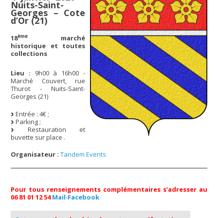
Nuits-Saint-
Georges – Cote
d’Or (21)
ème
18
marché
historique et toutes
collections
Lieu :
9h00 à 16h00 -
Marché Couvert, rue
Thurot - Nuits-Saint-
Georges (21)
Entrée : 4€ ;
Parking ;
Restauration et
buvette sur place .
Organisateur :
Tandem Events
Pour tous renseignements complémentaires s’adresser au
06 81 01 12 54
Mail
-
Facebook