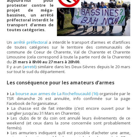
aujourd’hui pour
protester contre le
projet de méga-
bassines, un arrêté
préfectoral interdit le
transport d’armes de
toutes catégories.
Un
arrêté préfectoral
a interdit le transport d’armes et d’artifices
de toutes catégories sur le territoire des communautés de
commune de Coeur de Charente, Val de Charente et Charente
Limousine (cela correspond à toute la partie nord de la Charente)
du
21 mars à 8h00 au 27 mars à 20h00.
Il y a un (
arreté
) similaire dans les Deux-Sèvres depuis le 20 mars
sur tout le sud du département.
Les conséquence pour les amateurs d’armes
La
bourse aux armes de La Rochefoucauld (16)
organisée par le
TSR dimanche 26 est annulée, info confirmée sur la page
Facebook de l’organisateur.
La chasse est de fait interdite (c’est encore ouvert pour le
sanglier jusqu’au 31 Mars en Charente).
Les clubs de tir du coin ont annulé leurs évènements de ce
weekend (et ceux dans la zone concernée sont probablement
fermés).
Les armuriers indiquent qu’il est possible d’acheter une arme,