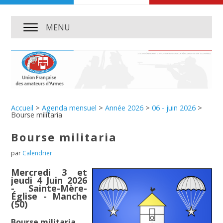
MENU
Accueil
>
Agenda mensuel
>
Année 2026
>
06 - juin 2026
>
Bourse militaria
Bourse militaria
par
Calendrier
Mercredi 3 et
jeudi 4 Juin 2026
- Sainte-Mère-
Église - Manche
(50)
Bourse militaria